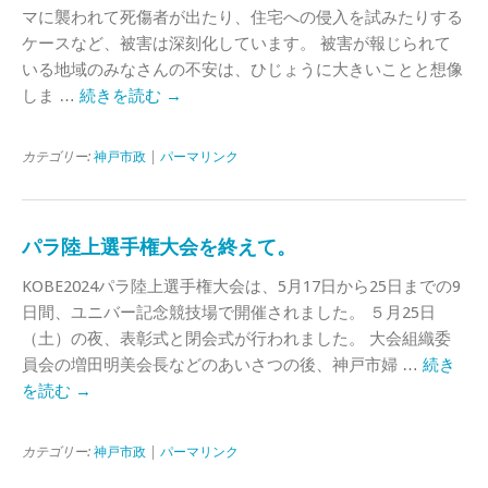
マに襲われて死傷者が出たり、住宅への侵入を試みたりする
ケースなど、被害は深刻化しています。 被害が報じられて
いる地域のみなさんの不安は、ひじょうに大きいことと想像
しま …
続きを読む
→
カテゴリー:
神戸市政
|
パーマリンク
パラ陸上選手権大会を終えて。
KOBE2024パラ陸上選手権大会は、5月17日から25日までの9
日間、ユニバー記念競技場で開催されました。 ５月25日
（土）の夜、表彰式と閉会式が行われました。 大会組織委
員会の増田明美会長などのあいさつの後、神戸市婦 …
続き
を読む
→
カテゴリー:
神戸市政
|
パーマリンク