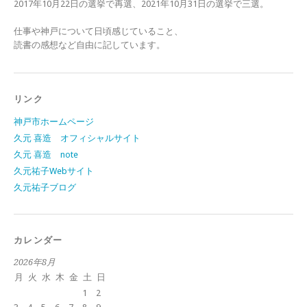
2017年10月22日の選挙で再選、2021年10月31日の選挙で三選。
仕事や神戸について日頃感じていること、
読書の感想など自由に記しています。
リンク
神戸市ホームページ
久元 喜造 オフィシャルサイト
久元 喜造 note
久元祐子Webサイト
久元祐子ブログ
カレンダー
2026年8月
月
火
水
木
金
土
日
1
2