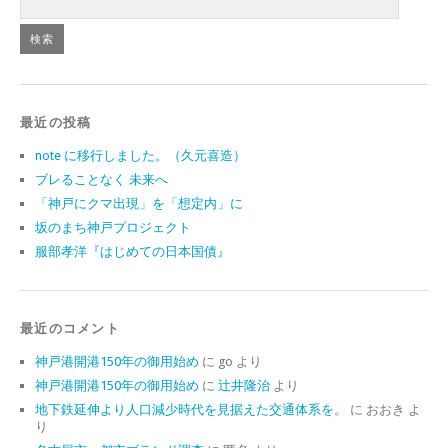
最近の投稿
note に移行しました。（久元喜造）
ブレることなく 未来へ
「神戸にクマ出現」を「想定内」に
坂のまち神戸プロジェクト
服部孝洋『はじめての日本国債』
最近のコメント
神戸港開港150年の御用始め
に
go
より
神戸港開港150年の御用始め
に
辻井隆治
より
地下鉄延伸より人口減少時代を見据えた交通体系を。
に
おおき
よ
り