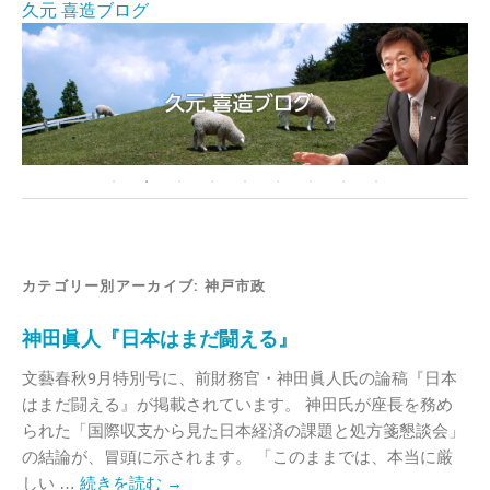
久元 喜造ブログ
カテゴリー別アーカイブ:
神戸市政
神田眞人『日本はまだ闘える』
文藝春秋9月特別号に、前財務官・神田眞人氏の論稿『日本
はまだ闘える』が掲載されています。 神田氏が座長を務め
られた「国際収支から見た日本経済の課題と処方箋懇談会」
の結論が、冒頭に示されます。 「このままでは、本当に厳
しい …
続きを読む
→