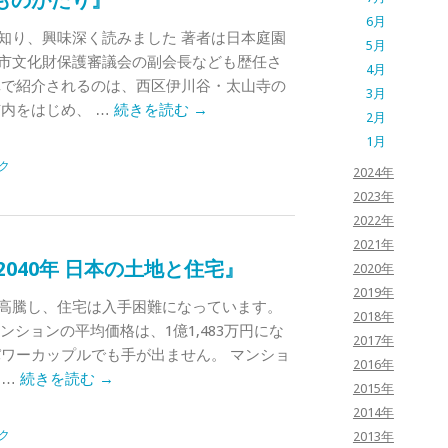
ものがたり』
6月
知り、興味深く読みました 著者は日本庭園
5月
市文化財保護審議会の副会長なども歴任さ
4月
真で紹介されるのは、西区伊川谷・太山寺の
3月
市内をはじめ、 …
続きを読む
→
2月
1月
ク
2024年
2023年
2022年
2021年
2040年 日本の土地と住宅』
2020年
2019年
高騰し、住宅は入手困難になっています。
2018年
マンションの平均価格は、1億1,483万円にな
2017年
パワーカップルでも手が出ません。 マンショ
2016年
 …
続きを読む
→
2015年
2014年
ク
2013年