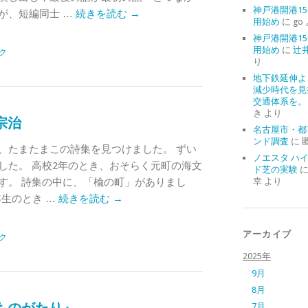
神戸港開港15
が、短編同士 …
続きを読む
→
用始め
に
go
神戸港開港15
用始め
に
辻
ク
り
地下鉄延伸よ
減少時代を見
交通体系を。
き
より
宗治
名古屋市・都
ンド調査
に
、たまたまこの詩集を見つけました。 ずい
ノエスタ ハ
した。 高校2年のとき、おそらく元町の海文
ド芝の実験
す。 詩集の中に、「楡の町」がありまし
幸
より
年生のとき …
続きを読む
→
アーカイブ
ク
2025年
9月
8月
7月