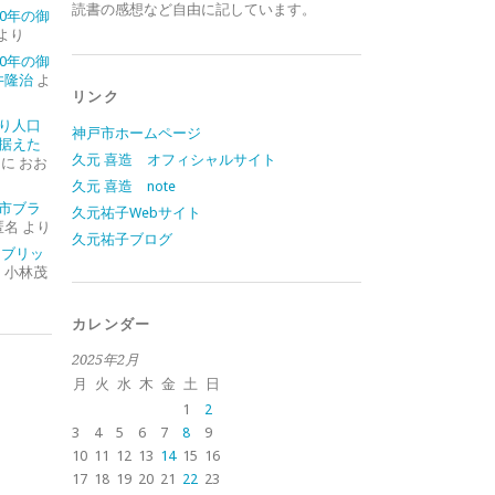
読書の感想など自由に記しています。
0年の御
より
0年の御
井隆治
よ
リンク
り人口
神戸市ホームページ
据えた
久元 喜造 オフィシャルサイト
に
おお
久元 喜造 note
市ブラ
久元祐子Webサイト
匿名
より
久元祐子ブログ
イブリッ
に
小林茂
カレンダー
2025年2月
月
火
水
木
金
土
日
1
2
3
4
5
6
7
8
9
10
11
12
13
14
15
16
17
18
19
20
21
22
23