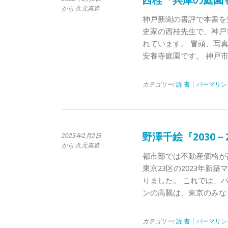
西桂『兵庫の庭園
から 久元喜造
神戸新聞の書評で本書を
史家の西桂先生で、神戸
れています。 冒頭、写
安養寺庭園です。 神戸
カテゴリー:
読 書
|
パーマリン
野澤千絵『2030－
2025年2月2日
から 久元喜造
都市部では不動産価格が
東京23区の2023年新築
りました。 これでは、
ンの高騰は、東京のみな
カテゴリー:
読 書
|
パーマリン