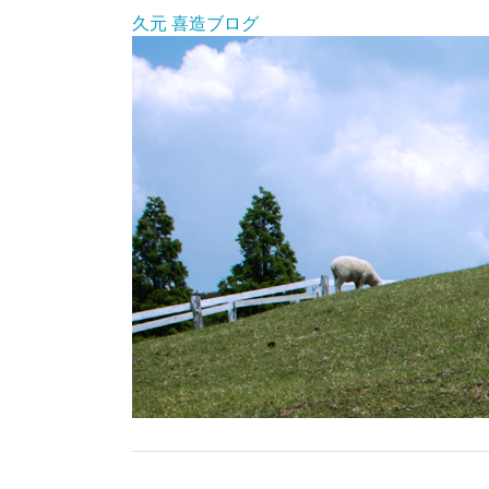
久元 喜造ブログ