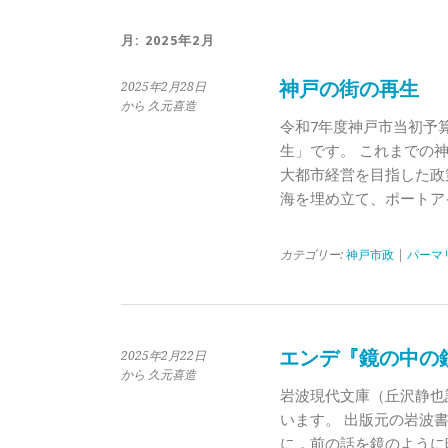
月:
2025年2月
神戸の街の再生
2025年2月28日
から 久元喜造
令和7年度神戸市当初予
生」です。 これまでの
大都市経営を目指した政
海を埋め立て、ポートア
カテゴリー:
神戸市政
|
パーマ
エンデ『鏡の中の
2025年2月22日
から 久元喜造
岩波現代文庫（丘沢静也
います。 出版元の岩波
に，前の話を鏡のように