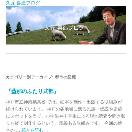
久元 喜造ブログ
カテゴリー別アーカイブ:
都市の記憶
『藍那のふたり式部』
神戸市立神港橘高校 では、絵本を制作・出版する取組みが
続けられています。 神戸の各地域に残る民話・伝説や史跡
にスポットを当て、小学生や中学生による現地調査や聞き取
りを経て制作するという、意義ある取組みです。 今回の絵
本の …
続きを読む
→