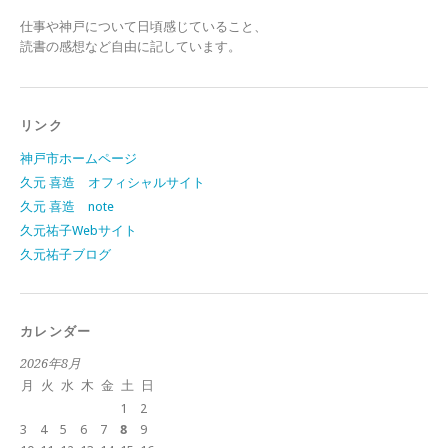
仕事や神戸について日頃感じていること、
読書の感想など自由に記しています。
リンク
神戸市ホームページ
久元 喜造 オフィシャルサイト
久元 喜造 note
久元祐子Webサイト
久元祐子ブログ
カレンダー
2026年8月
月
火
水
木
金
土
日
1
2
3
4
5
6
7
8
9