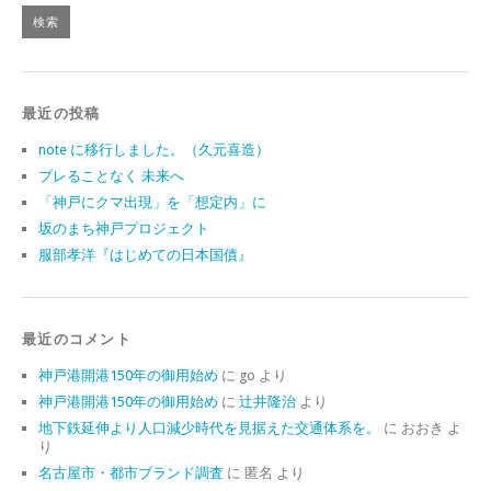
最近の投稿
note に移行しました。（久元喜造）
ブレることなく 未来へ
「神戸にクマ出現」を「想定内」に
坂のまち神戸プロジェクト
服部孝洋『はじめての日本国債』
最近のコメント
神戸港開港150年の御用始め
に
go
より
神戸港開港150年の御用始め
に
辻井隆治
より
地下鉄延伸より人口減少時代を見据えた交通体系を。
に
おおき
よ
り
名古屋市・都市ブランド調査
に
匿名
より