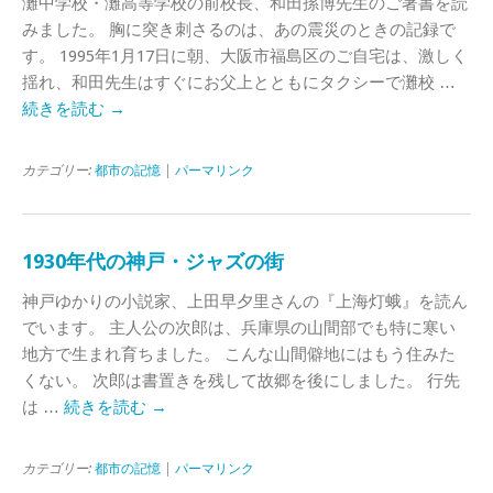
灘中学校・灘高等学校の前校長、和田孫博先生のご著書を読
みました。 胸に突き刺さるのは、あの震災のときの記録で
す。 1995年1月17日に朝、大阪市福島区のご自宅は、激しく
揺れ、和田先生はすぐにお父上とともにタクシーで灘校 …
続きを読む
→
カテゴリー:
都市の記憶
|
パーマリンク
1930年代の神戸・ジャズの街
神戸ゆかりの小説家、上田早夕里さんの『上海灯蛾』を読ん
でいます。 主人公の次郎は、兵庫県の山間部でも特に寒い
地方で生まれ育ちました。 こんな山間僻地にはもう住みた
くない。 次郎は書置きを残して故郷を後にしました。 行先
は …
続きを読む
→
カテゴリー:
都市の記憶
|
パーマリンク