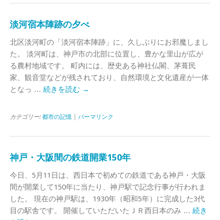
淡河宿本陣跡の夕べ
北区淡河町の「淡河宿本陣跡」に、久しぶりにお邪魔しまし
た。 淡河町は、神戸市の北部に位置し、豊かな里山が広が
る農村地域です。 町内には、歴史ある神社仏閣、茅葺民
家、観音堂などが残されており、自然環境と文化遺産が一体
となっ …
続きを読む
→
カテゴリー:
都市の記憶
|
パーマリンク
神戸・大阪間の鉄道開業150年
今日、5月11日は、西日本で初めての鉄道である神戸・大阪
間が開業して150年に当たり、神戸駅で記念行事が行われま
した。 現在の神戸駅は、1930年（昭和5年）に完成した3代
目の駅舎です。 開催していただいたＪＲ西日本のみ …
続き