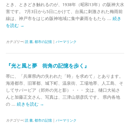
とき、ときどき触れるのが、1938年（昭和13年）の阪神大水
害です。 7月3日から5日にかけて、台風に刺激された梅雨前
線は、神戸市をはじめ阪神地域に集中豪雨をもたら …
続き
を読む
→
カテゴリー:
読 書
,
都市の記憶
|
パーマリンク
『光と風と夢 街角の記憶を歩く』
帯に、「兵庫県内の失われた「時」を求めて」とあります。
海港都市、旧軍都、城下町、温泉街、工場地帯、人工島、そ
してサバービア（郊外の光と影）・・・ 文は、樋口大祐さ
んと加藤正文さん、写真は、三津山朋彦氏です。 県内各地
の …
続きを読む
→
カテゴリー:
読 書
,
都市の記憶
|
パーマリンク