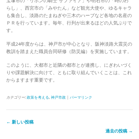
宝塚市の「リボンの騎士 サファイア」や明石市の「時のわ
らし」、西宮市の「みやたん」など観光大使や、ゆるキャラ
も集合し、淡路のたまねぎや三木のハーブなど各地の名産の
ＰＲを行っています。毎年、行列が出来るほどの人気ぶりで
す。
平成24年度からは、神戸市が中心となり、阪神淡路大震災の
教訓を踏まえた職員合同研修（防災編）を実施しています。
このように、大都市と近隣の都市とが連携し、にぎわいづく
りや課題解決に向けて、ともに取り組んでいくことは、これ
からますます重要です。
カテゴリー:
政策を考える
,
神戸市政
|
パーマリンク
← 新しい投稿
過去の投稿 →