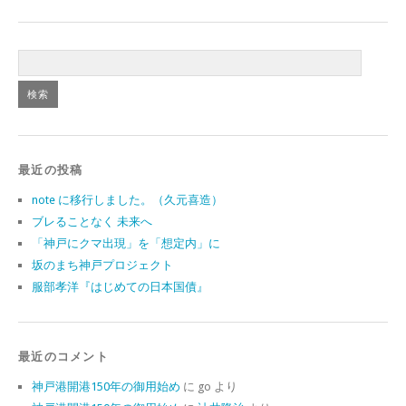
最近の投稿
note に移行しました。（久元喜造）
ブレることなく 未来へ
「神戸にクマ出現」を「想定内」に
坂のまち神戸プロジェクト
服部孝洋『はじめての日本国債』
最近のコメント
神戸港開港150年の御用始め
に
go
より