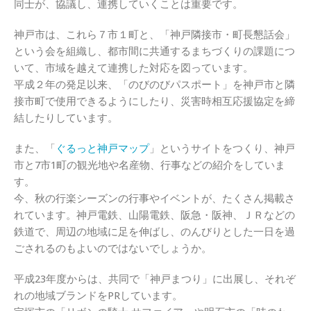
同士が、協議し、連携していくことは重要です。
神戸市は、これら７市１町と、「神戸隣接市・町長懇話会」
という会を組織し、都市間に共通するまちづくりの課題につ
いて、市域を越えて連携した対応を図っています。
平成２年の発足以来、「のびのびパスポート」を神戸市と隣
接市町で使用できるようにしたり、災害時相互応援協定を締
結したりしています。
また、「
ぐるっと神戸マップ
」というサイトをつくり、神戸
市と7市1町の観光地や名産物、行事などの紹介をしていま
す。
今、秋の行楽シーズンの行事やイベントが、たくさん掲載さ
れています。神戸電鉄、山陽電鉄、阪急・阪神、ＪＲなどの
鉄道で、周辺の地域に足を伸ばし、のんびりとした一日を過
ごされるのもよいのではないでしょうか。
平成23年度からは、共同で「神戸まつり」に出展し、それぞ
れの地域ブランドをPRしています。