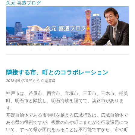
久元 喜造ブログ
隣接する市、町とのコラボレーション
2013年9月18日
から 久元喜造
神戸市は、芦屋市、西宮市、宝塚市、三田市、三木市、稲美
町、明石市と隣接し、明石海峡を隔てて、淡路市がありま
す。
基礎自治体である市や町を越える広域行政は、広域自治体で
ある県の役割ですが、複数の市や町にまたがる行政課題につ
いて、すべて県が面倒をみることは不可能ですから、市や町