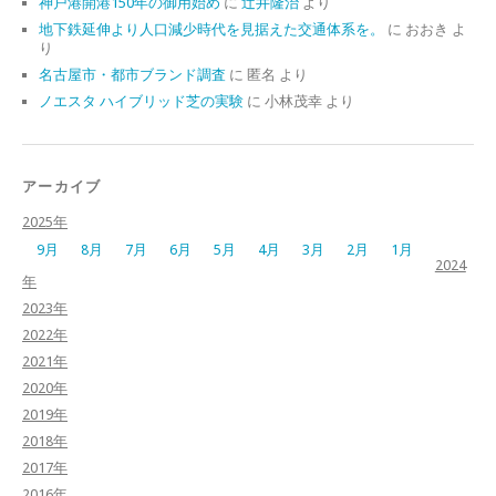
神戸港開港150年の御用始め
に
辻井隆治
より
地下鉄延伸より人口減少時代を見据えた交通体系を。
に
おおき
よ
り
名古屋市・都市ブランド調査
に
匿名
より
ノエスタ ハイブリッド芝の実験
に
小林茂幸
より
アーカイブ
2025年
9月
8月
7月
6月
5月
4月
3月
2月
1月
2024
年
2023年
2022年
2021年
2020年
2019年
2018年
2017年
2016年