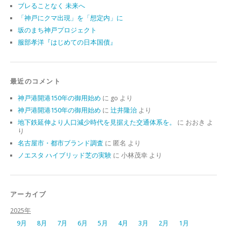
ブレることなく 未来へ
「神戸にクマ出現」を「想定内」に
坂のまち神戸プロジェクト
服部孝洋『はじめての日本国債』
最近のコメント
神戸港開港150年の御用始め
に
go
より
神戸港開港150年の御用始め
に
辻井隆治
より
地下鉄延伸より人口減少時代を見据えた交通体系を。
に
おおき
よ
り
名古屋市・都市ブランド調査
に
匿名
より
ノエスタ ハイブリッド芝の実験
に
小林茂幸
より
アーカイブ
2025年
9月
8月
7月
6月
5月
4月
3月
2月
1月