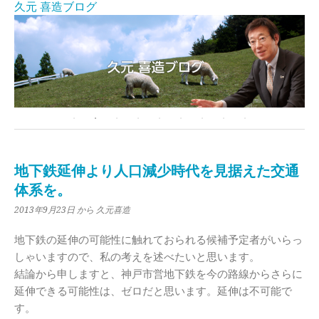
久元 喜造ブログ
地下鉄延伸より人口減少時代を見据えた交通
体系を。
2013年9月23日
から 久元喜造
地下鉄の延伸の可能性に触れておられる候補予定者がいらっ
しゃいますので、私の考えを述べたいと思います。
結論から申しますと、神戸市営地下鉄を今の路線からさらに
延伸できる可能性は、ゼロだと思います。延伸は不可能で
す。