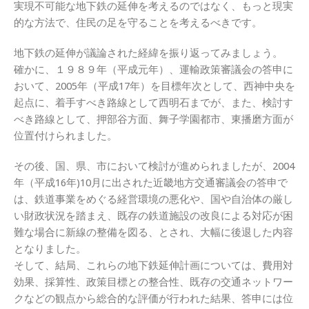
実現不可能な地下鉄の延伸を考えるのではなく、もっと現実
的な方法で、住民の足を守ることを考えるべきです。
地下鉄の延伸が議論された経緯を振り返ってみましょう。
確かに、１９８９年（平成元年）、運輸政策審議会の答申に
おいて、2005年（平成17年）を目標年次として、西神中央を
起点に、着手すべき路線として西明石までが、また、検討す
べき路線として、押部谷方面、舞子学園都市、東播磨方面が
位置付けられました。
その後、国、県、市において検討が進められましたが、2004
年（平成16年)10月に出された近畿地方交通審議会の答申で
は、鉄道事業をめぐる経営環境の悪化や、国や自治体の厳し
い財政状況を踏まえ、既存の鉄道施設の改良による対応が困
難な場合に新線の整備を図る、とされ、大幅に後退した内容
となりました。
そして、結局、これらの地下鉄延伸計画については、費用対
効果、採算性、政策目標との整合性、既存の交通ネットワー
クなどの観点から総合的な評価が行われた結果、答申には位