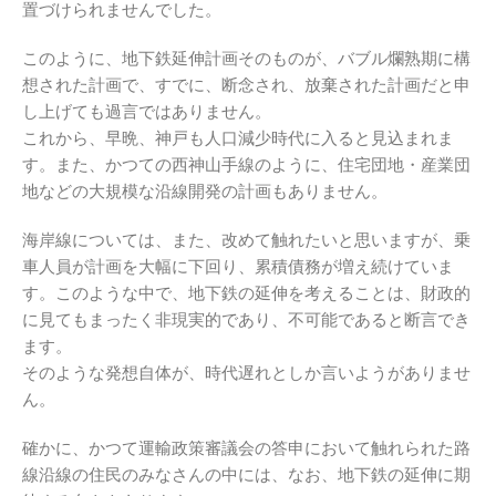
置づけられませんでした。
このように、地下鉄延伸計画そのものが、バブル爛熟期に構
想された計画で、すでに、断念され、放棄された計画だと申
し上げても過言ではありません。
これから、早晩、神戸も人口減少時代に入ると見込まれま
す。また、かつての西神山手線のように、住宅団地・産業団
地などの大規模な沿線開発の計画もありません。
海岸線については、また、改めて触れたいと思いますが、乗
車人員が計画を大幅に下回り、累積債務が増え続けていま
す。このような中で、地下鉄の延伸を考えることは、財政的
に見てもまったく非現実的であり、不可能であると断言でき
ます。
そのような発想自体が、時代遅れとしか言いようがありませ
ん。
確かに、かつて運輸政策審議会の答申において触れられた路
線沿線の住民のみなさんの中には、なお、地下鉄の延伸に期