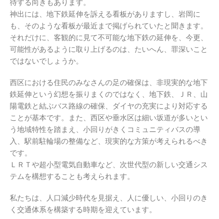
待する向きもあります。
神出には、地下鉄延伸を訴える看板がありますし、岩岡に
も、そのような看板が最近まで掲げられていたと聞きます。
それだけに、客観的に見て不可能な地下鉄の延伸を、今更、
可能性があるように取り上げるのは、たいへん、罪深いこと
ではないでしょうか。
西区における住民のみなさんの足の確保は、非現実的な地下
鉄延伸という幻想を振りまくのではなく、地下鉄、ＪＲ、山
陽電鉄と結ぶバス路線の確保、ダイヤの充実により対応する
ことが基本です。また、西区や垂水区は細い坂道が多いとい
う地域特性を踏まえ、小回りがきくコミュニティバスの導
入、駅前駐輪場の整備など、現実的な方策が考えられるべき
です。
ＬＲＴや超小型電気自動車など、次世代型の新しい交通シス
テムを構想することも考えられます。
私たちは、人口減少時代を見据え、人に優しい、小回りのき
く交通体系を構築する時期を迎えています。