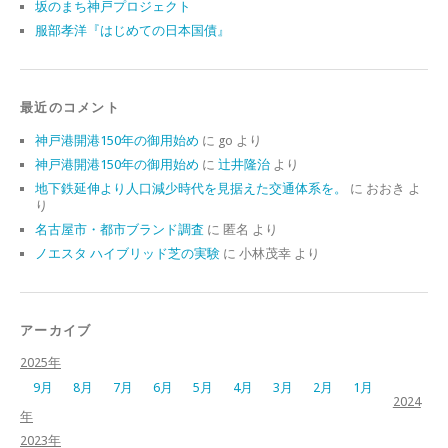
坂のまち神戸プロジェクト
服部孝洋『はじめての日本国債』
最近のコメント
神戸港開港150年の御用始め
に
go
より
神戸港開港150年の御用始め
に
辻井隆治
より
地下鉄延伸より人口減少時代を見据えた交通体系を。
に
おおき
よ
り
名古屋市・都市ブランド調査
に
匿名
より
ノエスタ ハイブリッド芝の実験
に
小林茂幸
より
アーカイブ
2025年
9月
8月
7月
6月
5月
4月
3月
2月
1月
2024
年
2023年