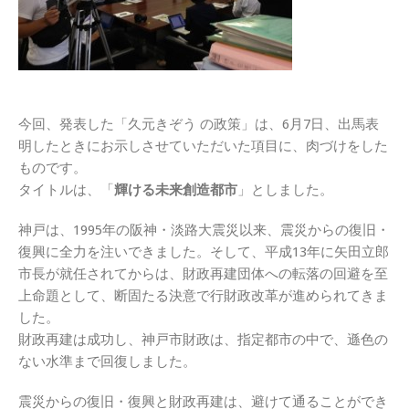
今回、発表した「久元きぞう の政策」は、6月7日、出馬表
明したときにお示しさせていただいた項目に、肉づけをした
ものです。
タイトルは、「
輝ける未来創造都市
」としました。
神戸は、1995年の阪神・淡路大震災以来、震災からの復旧・
復興に全力を注いできました。そして、平成13年に矢田立郎
市長が就任されてからは、財政再建団体への転落の回避を至
上命題として、断固たる決意で行財政改革が進められてきま
した。
財政再建は成功し、神戸市財政は、指定都市の中で、遜色の
ない水準まで回復しました。
震災からの復旧・復興と財政再建は、避けて通ることができ