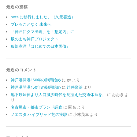
最近の投稿
note に移行しました。（久元喜造）
ブレることなく 未来へ
「神戸にクマ出現」を「想定内」に
坂のまち神戸プロジェクト
服部孝洋『はじめての日本国債』
最近のコメント
神戸港開港150年の御用始め
に
go
より
神戸港開港150年の御用始め
に
辻井隆治
より
地下鉄延伸より人口減少時代を見据えた交通体系を。
に
おおき
よ
り
名古屋市・都市ブランド調査
に
匿名
より
ノエスタ ハイブリッド芝の実験
に
小林茂幸
より