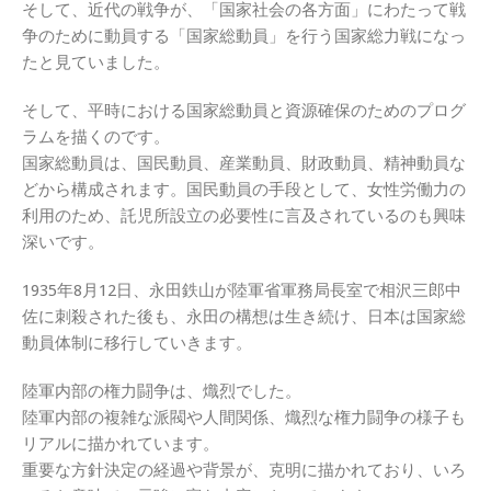
そして、近代の戦争が、「国家社会の各方面」にわたって戦
争のために動員する「国家総動員」を行う国家総力戦になっ
たと見ていました。
そして、平時における国家総動員と資源確保のためのプログ
ラムを描くのです。
国家総動員は、国民動員、産業動員、財政動員、精神動員な
どから構成されます。国民動員の手段として、女性労働力の
利用のため、託児所設立の必要性に言及されているのも興味
深いです。
1935年8月12日、永田鉄山が陸軍省軍務局長室で相沢三郎中
佐に刺殺された後も、永田の構想は生き続け、日本は国家総
動員体制に移行していきます。
陸軍内部の権力闘争は、熾烈でした。
陸軍内部の複雑な派閥や人間関係、熾烈な権力闘争の様子も
リアルに描かれています。
重要な方針決定の経過や背景が、克明に描かれており、いろ