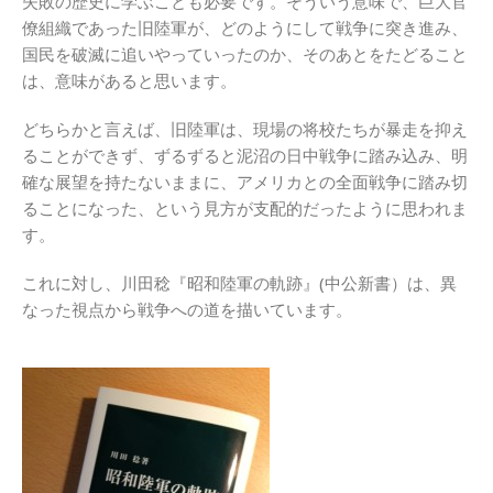
失敗の歴史に学ぶことも必要です。そういう意味で、巨大官
僚組織であった旧陸軍が、どのようにして戦争に突き進み、
国民を破滅に追いやっていったのか、そのあとをたどること
は、意味があると思います。
どちらかと言えば、旧陸軍は、現場の将校たちが暴走を抑え
ることができず、ずるずると泥沼の日中戦争に踏み込み、明
確な展望を持たないままに、アメリカとの全面戦争に踏み切
ることになった、という見方が支配的だったように思われま
す。
これに対し、川田稔『昭和陸軍の軌跡』(中公新書）は、異
なった視点から戦争への道を描いています。