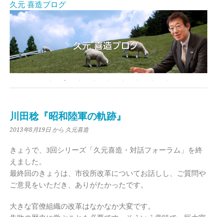
久元 喜造ブログ
川田稔『昭和陸軍の軌跡』
2013年8月19日
から 久元喜造
きょうで、3回シリーズ「久元喜造・対話フォーラム」を終
えました。
最終回のきょうは、市役所改革についてお話しし、ご質問や
ご意見をいただき、ありがたかったです。
大きな官僚組織の改革はなかなか大変です。