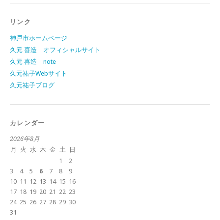
リンク
神戸市ホームページ
久元 喜造 オフィシャルサイト
久元 喜造 note
久元祐子Webサイト
久元祐子ブログ
カレンダー
2026年8月
月
火
水
木
金
土
日
1
2
3
4
5
6
7
8
9
10
11
12
13
14
15
16
17
18
19
20
21
22
23
24
25
26
27
28
29
30
31