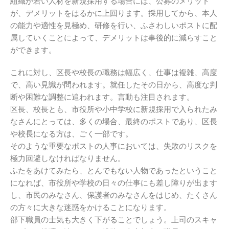
組織が若い人材を新規採用する場合には、公募のメリット
が、デメリットをはるかに上回ります。採用してから、本人
の能力や適性を見極め、研修を行い、ふさわしいポストに配
属していくことによって、デメリットは事後的に減らすこと
ができます。
これに対し、区長や校長の職務は幅広く、仕事は複雑、高度
で、高い見識が問われます。就任したその日から、高度な判
断や困難な調整に追われます。言動も注目されます。
区長、校長とも、市役所や小中学校に新規採用で入られたみ
なさんにとっては、多くの場合、最終のポストであり、区長
や校長になる方は、ごく一部です。
そのような重要なポストの人事においては、失敗のリスクを
極力回避しなければなりません。
ふたをあけてみたら、とんでもない人物であったということ
になれば、市役所や学校の日々の仕事にも差し障りが出ます
し、市民のみなさん、保護者のみなさんをはじめ、たくさん
の方々に大きな迷惑をかけることになります。
部下職員の士気も大きく下がることでしょう。上司のスキャ