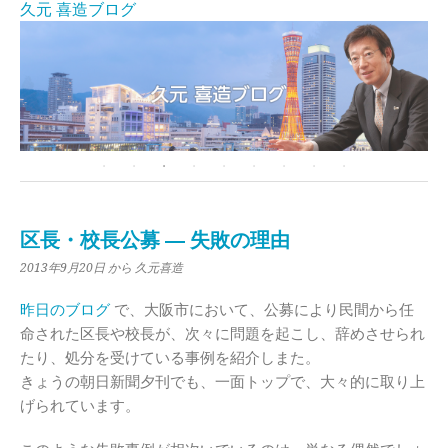
久元 喜造ブログ
区長・校長公募 ― 失敗の理由
2013年9月20日
から 久元喜造
昨日のブログ
で、大阪市において、公募により民間から任
命された区長や校長が、次々に問題を起こし、辞めさせられ
たり、処分を受けている事例を紹介しまた。
きょうの朝日新聞夕刊でも、一面トップで、大々的に取り上
げられています。