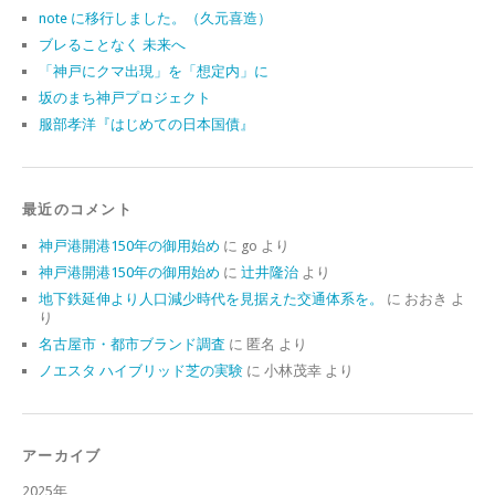
note に移行しました。（久元喜造）
ブレることなく 未来へ
「神戸にクマ出現」を「想定内」に
坂のまち神戸プロジェクト
服部孝洋『はじめての日本国債』
最近のコメント
神戸港開港150年の御用始め
に
go
より
神戸港開港150年の御用始め
に
辻井隆治
より
地下鉄延伸より人口減少時代を見据えた交通体系を。
に
おおき
よ
り
名古屋市・都市ブランド調査
に
匿名
より
ノエスタ ハイブリッド芝の実験
に
小林茂幸
より
アーカイブ
2025年