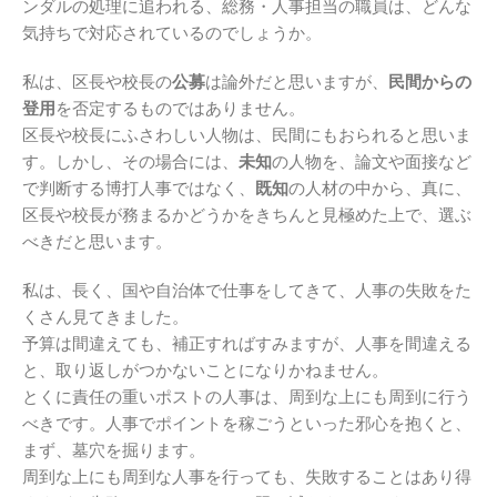
ンダルの処理に追われる、総務・人事担当の職員は、どんな
気持ちで対応されているのでしょうか。
私は、区長や校長の
公募
は論外だと思いますが、
民間からの
登用
を否定するものではありません。
区長や校長にふさわしい人物は、民間にもおられると思いま
す。しかし、その場合には、
未知
の人物を、論文や面接など
で判断する博打人事ではなく、
既知
の人材の中から、真に、
区長や校長が務まるかどうかをきちんと見極めた上で、選ぶ
べきだと思います。
私は、長く、国や自治体で仕事をしてきて、人事の失敗をた
くさん見てきました。
予算は間違えても、補正すればすみますが、人事を間違える
と、取り返しがつかないことになりかねません。
とくに責任の重いポストの人事は、周到な上にも周到に行う
べきです。人事でポイントを稼ごうといった邪心を抱くと、
まず、墓穴を掘ります。
周到な上にも周到な人事を行っても、失敗することはあり得