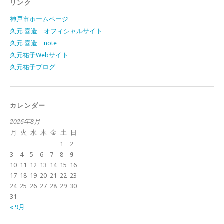
リンク
神戸市ホームページ
久元 喜造 オフィシャルサイト
久元 喜造 note
久元祐子Webサイト
久元祐子ブログ
カレンダー
2026年8月
月
火
水
木
金
土
日
1
2
3
4
5
6
7
8
9
10
11
12
13
14
15
16
17
18
19
20
21
22
23
24
25
26
27
28
29
30
31
« 9月