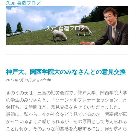
久元 喜造ブログ
神戸大、関西学院大のみなさんとの意見交換
2013年7月30日
から admin
きのうの夜は、三宮の勤労会館で、神戸大学、関西学院大学
の学生のみなさんと、「ソーシャルプレナーセッション」と
銘打ち、２時間ほど、意見交換をさせていただきました。
最初に、私から、今の社会をどう見ているのか、閉塞感が広
がっているように感じられるが、その原因として考えられる
ことは何か、そのような閉塞感を克服するには、何が求めら