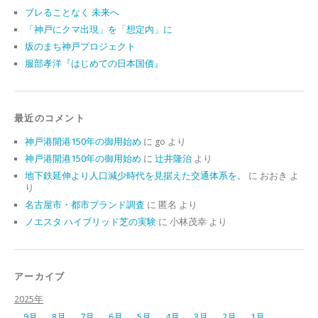
ブレることなく 未来へ
「神戸にクマ出現」を「想定内」に
坂のまち神戸プロジェクト
服部孝洋『はじめての日本国債』
最近のコメント
神戸港開港150年の御用始め
に
go
より
神戸港開港150年の御用始め
に
辻井隆治
より
地下鉄延伸より人口減少時代を見据えた交通体系を。
に
おおき
よ
り
名古屋市・都市ブランド調査
に
匿名
より
ノエスタ ハイブリッド芝の実験
に
小林茂幸
より
アーカイブ
2025年
9月
8月
7月
6月
5月
4月
3月
2月
1月