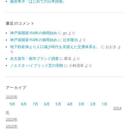
服部孝洋『はじめての日本国債』
最近のコメント
神戸港開港150年の御用始め
に
go
より
神戸港開港150年の御用始め
に
辻井隆治
より
地下鉄延伸より人口減少時代を見据えた交通体系を。
に
おおき
よ
り
名古屋市・都市ブランド調査
に
匿名
より
ノエスタ ハイブリッド芝の実験
に
小林茂幸
より
アーカイブ
2025年
9月
8月
7月
6月
5月
4月
3月
2月
1月
2024
年
2023年
2022年