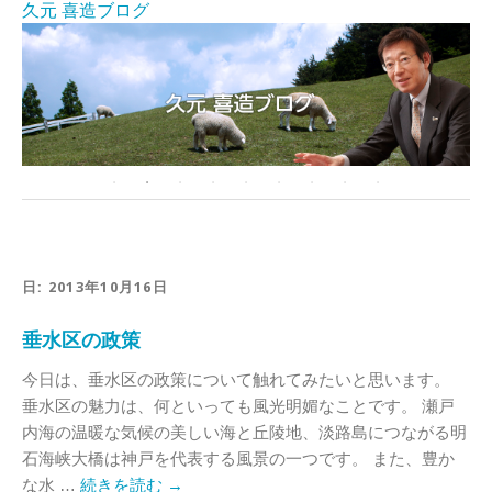
久元 喜造ブログ
日:
2013年10月16日
垂水区の政策
今日は、垂水区の政策について触れてみたいと思います。
垂水区の魅力は、何といっても風光明媚なことです。 瀬戸
内海の温暖な気候の美しい海と丘陵地、淡路島につながる明
石海峡大橋は神戸を代表する風景の一つです。 また、豊か
な水 …
続きを読む
→