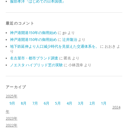
服部孝洋『はじめての日本国債』
最近のコメント
神戸港開港150年の御用始め
に
go
より
神戸港開港150年の御用始め
に
辻井隆治
より
地下鉄延伸より人口減少時代を見据えた交通体系を。
に
おおき
よ
り
名古屋市・都市ブランド調査
に
匿名
より
ノエスタ ハイブリッド芝の実験
に
小林茂幸
より
アーカイブ
2025年
9月
8月
7月
6月
5月
4月
3月
2月
1月
2024
年
2023年
2022年