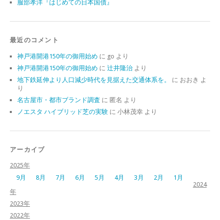
服部孝洋『はじめての日本国債』
最近のコメント
神戸港開港150年の御用始め
に
go
より
神戸港開港150年の御用始め
に
辻井隆治
より
地下鉄延伸より人口減少時代を見据えた交通体系を。
に
おおき
よ
り
名古屋市・都市ブランド調査
に
匿名
より
ノエスタ ハイブリッド芝の実験
に
小林茂幸
より
アーカイブ
2025年
9月
8月
7月
6月
5月
4月
3月
2月
1月
2024
年
2023年
2022年