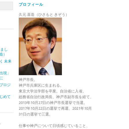
プロフィール
久元 喜造（ひさもと きぞう）
しまし
造）
く 未来
出現」
に
神戸市長。
プロジ
神戸市兵庫区に生まれる。
東京大学法学部を卒業。自治省に入省。
じめて
総務省自治行政局長、神戸市副市長を経て、
2013年10月27日の神戸市長選挙で当選。
2017年10月22日の選挙で再選、2021年10月
31日の選挙で三選。
ト
仕事や神戸について日頃感じていること、