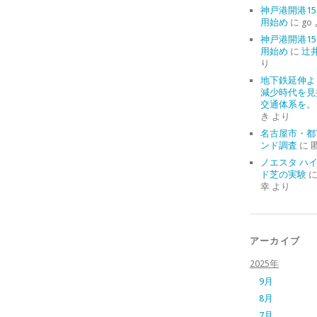
神戸港開港15
用始め
に
go
神戸港開港15
用始め
に
辻
り
地下鉄延伸よ
減少時代を見
交通体系を。
き
より
名古屋市・都
ンド調査
に
ノエスタ ハ
ド芝の実験
幸
より
アーカイブ
2025年
9月
8月
7月