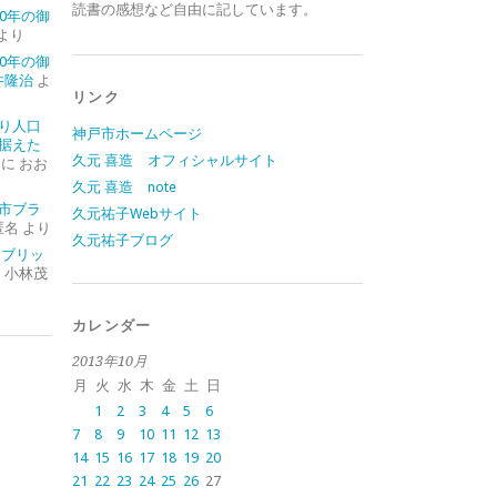
読書の感想など自由に記しています。
0年の御
より
0年の御
井隆治
よ
リンク
り人口
神戸市ホームページ
据えた
久元 喜造 オフィシャルサイト
に
おお
久元 喜造 note
市ブラ
久元祐子Webサイト
匿名
より
久元祐子ブログ
イブリッ
に
小林茂
カレンダー
2013年10月
月
火
水
木
金
土
日
1
2
3
4
5
6
7
8
9
10
11
12
13
14
15
16
17
18
19
20
21
22
23
24
25
26
27