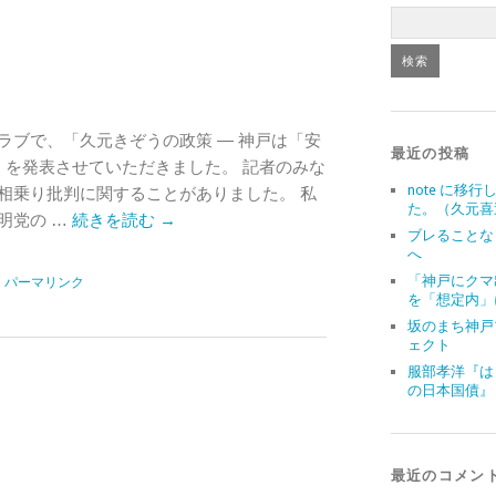
ラブで、「久元きぞうの政策 ― 神戸は「安
最近の投稿
」を発表させていただきました。 記者のみな
note に移行
相乗り批判に関することがありました。 私
た。（久元喜
明党の …
続きを読む
→
ブレることな
へ
「神戸にクマ
|
パーマリンク
を「想定内」
坂のまち神戸
ェクト
服部孝洋『は
の日本国債』
最近のコメン