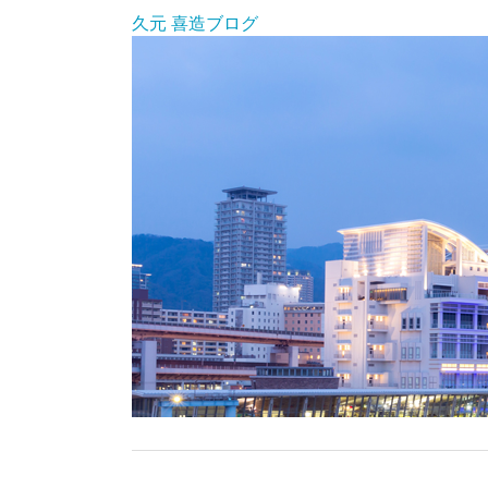
久元 喜造ブログ