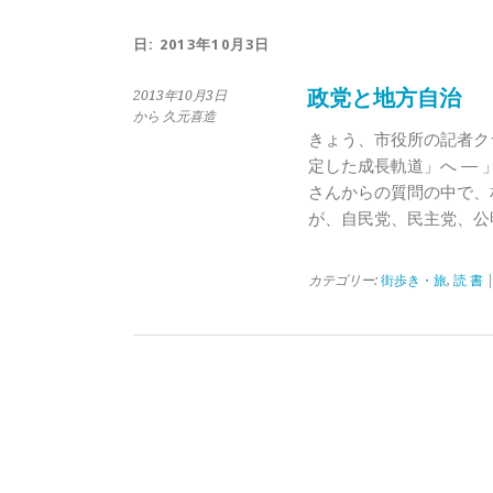
日:
2013年10月3日
政党と地方自治
2013年10月3日
から 久元喜造
きょう、市役所の記者ク
定した成長軌道」へ ― 
さんからの質問の中で、
が、自民党、民主党、公
カテゴリー:
街歩き・旅
,
読 書