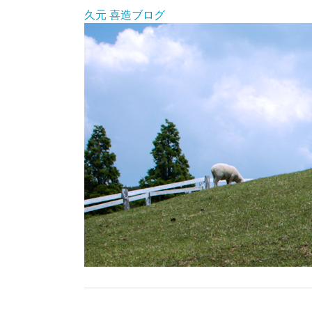
久元 喜造ブログ