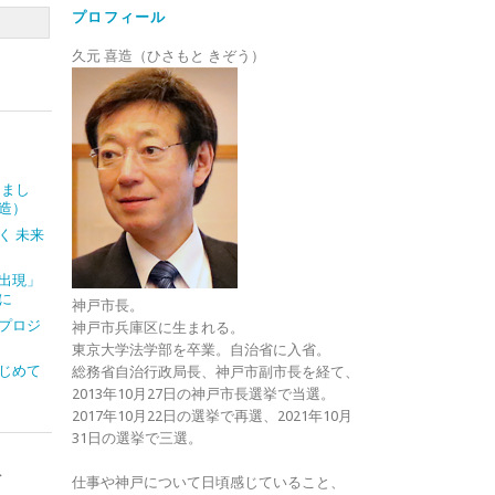
プロフィール
久元 喜造（ひさもと きぞう）
しまし
造）
く 未来
出現」
に
神戸市長。
プロジ
神戸市兵庫区に生まれる。
東京大学法学部を卒業。自治省に入省。
じめて
総務省自治行政局長、神戸市副市長を経て、
2013年10月27日の神戸市長選挙で当選。
2017年10月22日の選挙で再選、2021年10月
31日の選挙で三選。
ト
仕事や神戸について日頃感じていること、