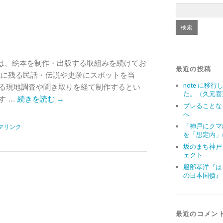
』
は、絵本を制作・出版する取組みを続けてお
最近の投稿
域に残る民話・伝説や史跡にスポットを当
note に移行
る現地調査や聞き取りを経て制作するとい
た。（久元喜
す …
続きを読む
→
ブレることな
へ
「神戸にクマ
マリンク
を「想定内」
坂のまち神戸
ェクト
服部孝洋『は
の日本国債』
最近のコメン