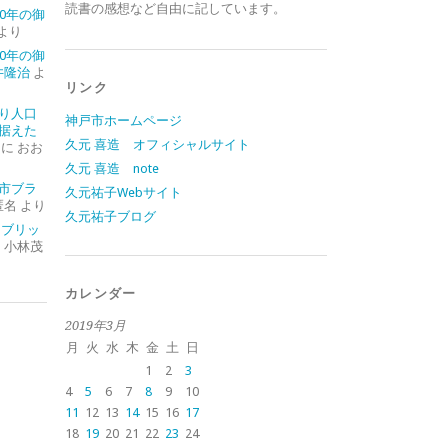
読書の感想など自由に記しています。
0年の御
より
0年の御
井隆治
よ
リンク
り人口
神戸市ホームページ
据えた
久元 喜造 オフィシャルサイト
に
おお
久元 喜造 note
市ブラ
久元祐子Webサイト
匿名
より
久元祐子ブログ
イブリッ
に
小林茂
カレンダー
2019年3月
月
火
水
木
金
土
日
1
2
3
4
5
6
7
8
9
10
11
12
13
14
15
16
17
18
19
20
21
22
23
24