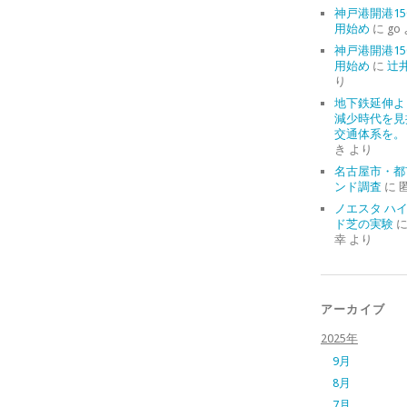
神戸港開港15
用始め
に
go
神戸港開港15
用始め
に
辻
り
地下鉄延伸よ
減少時代を見
交通体系を。
き
より
名古屋市・都
ンド調査
に
ノエスタ ハ
ド芝の実験
幸
より
アーカイブ
2025年
9月
8月
7月