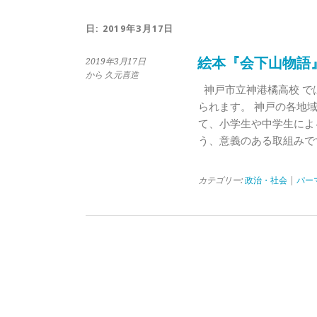
日:
2019年3月17日
絵本『会下山物語
2019年3月17日
から 久元喜造
神戸市立神港橘高校 で
られます。 神戸の各地
て、小学生や中学生によ
う、意義のある取組みで
カテゴリー:
政治・社会
|
パー