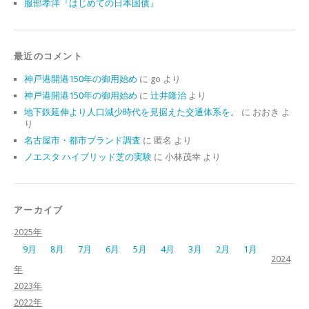
服部孝洋『はじめての日本国債』
最近のコメント
神戸港開港150年の御用始め
に
go
より
神戸港開港150年の御用始め
に
辻井隆治
より
地下鉄延伸より人口減少時代を見据えた交通体系を。
に
おおき
よ
り
名古屋市・都市ブランド調査
に
匿名
より
ノエスタ ハイブリッド芝の実験
に
小林茂幸
より
アーカイブ
2025年
9月
8月
7月
6月
5月
4月
3月
2月
1月
2024
年
2023年
2022年