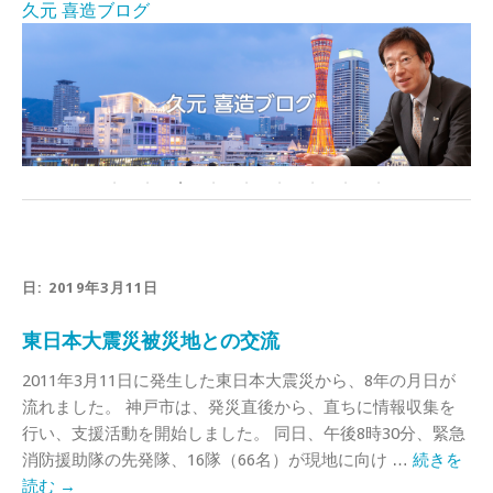
久元 喜造ブログ
日:
2019年3月11日
東日本大震災被災地との交流
2011年3月11日に発生した東日本大震災から、8年の月日が
流れました。 神戸市は、発災直後から、直ちに情報収集を
行い、支援活動を開始しました。 同日、午後8時30分、緊急
消防援助隊の先発隊、16隊（66名）が現地に向け …
続きを
読む
→