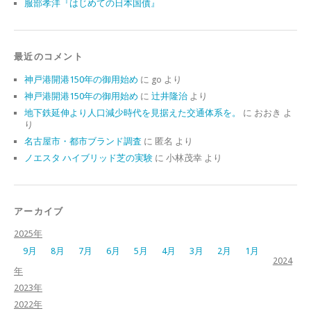
服部孝洋『はじめての日本国債』
最近のコメント
神戸港開港150年の御用始め
に
go
より
神戸港開港150年の御用始め
に
辻井隆治
より
地下鉄延伸より人口減少時代を見据えた交通体系を。
に
おおき
よ
り
名古屋市・都市ブランド調査
に
匿名
より
ノエスタ ハイブリッド芝の実験
に
小林茂幸
より
アーカイブ
2025年
9月
8月
7月
6月
5月
4月
3月
2月
1月
2024
年
2023年
2022年