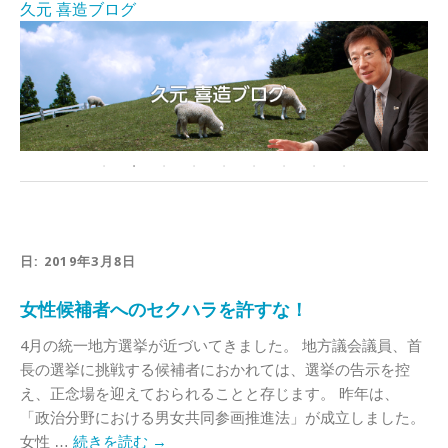
久元 喜造ブログ
日:
2019年3月8日
女性候補者へのセクハラを許すな！
4月の統一地方選挙が近づいてきました。 地方議会議員、首
長の選挙に挑戦する候補者におかれては、選挙の告示を控
え、正念場を迎えておられることと存じます。 昨年は、
「政治分野における男女共同参画推進法」が成立しました。
女性 …
続きを読む
→