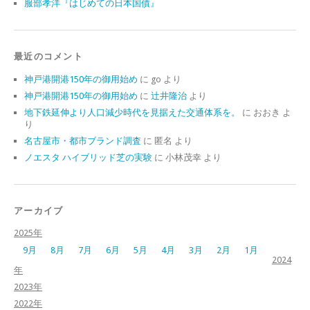
服部孝洋『はじめての日本国債』
最近のコメント
神戸港開港150年の御用始め
に
go
より
神戸港開港150年の御用始め
に
辻井隆治
より
地下鉄延伸より人口減少時代を見据えた交通体系を。
に
おおき
よ
り
名古屋市・都市ブランド調査
に
匿名
より
ノエスタ ハイブリッド芝の実験
に
小林茂幸
より
アーカイブ
2025年
9月
8月
7月
6月
5月
4月
3月
2月
1月
2024
年
2023年
2022年