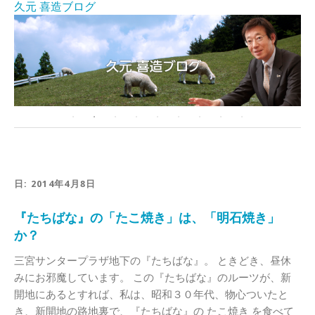
久元 喜造ブログ
日:
2014年4月8日
『たちばな』の「たこ焼き」は、「明石焼き」
か？
三宮サンタープラザ地下の『たちばな』。 ときどき、昼休
みにお邪魔しています。 この『たちばな』のルーツが、新
開地にあるとすれば、私は、昭和３０年代、物心ついたと
き、新開地の路地裏で、『たちばな』の たこ焼き を食べて