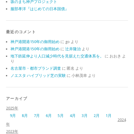
坂のまち神戸プロジェクト
服部孝洋『はじめての日本国債』
最近のコメント
神戸港開港150年の御用始め
に
go
より
神戸港開港150年の御用始め
に
辻井隆治
より
地下鉄延伸より人口減少時代を見据えた交通体系を。
に
おおき
よ
り
名古屋市・都市ブランド調査
に
匿名
より
ノエスタ ハイブリッド芝の実験
に
小林茂幸
より
アーカイブ
2025年
9月
8月
7月
6月
5月
4月
3月
2月
1月
2024
年
2023年