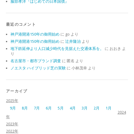
服部孝洋『はじめての日本国債』
最近のコメント
神戸港開港150年の御用始め
に
go
より
神戸港開港150年の御用始め
に
辻井隆治
より
地下鉄延伸より人口減少時代を見据えた交通体系を。
に
おおき
よ
り
名古屋市・都市ブランド調査
に
匿名
より
ノエスタ ハイブリッド芝の実験
に
小林茂幸
より
アーカイブ
2025年
9月
8月
7月
6月
5月
4月
3月
2月
1月
2024
年
2023年
2022年