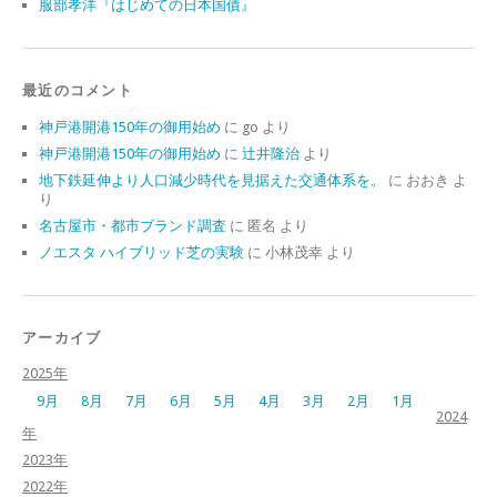
服部孝洋『はじめての日本国債』
最近のコメント
神戸港開港150年の御用始め
に
go
より
神戸港開港150年の御用始め
に
辻井隆治
より
地下鉄延伸より人口減少時代を見据えた交通体系を。
に
おおき
よ
り
名古屋市・都市ブランド調査
に
匿名
より
ノエスタ ハイブリッド芝の実験
に
小林茂幸
より
アーカイブ
2025年
9月
8月
7月
6月
5月
4月
3月
2月
1月
2024
年
2023年
2022年