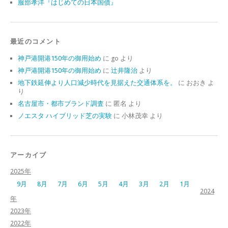
服部孝洋『はじめての日本国債』
最近のコメント
神戸港開港150年の御用始め
に
go
より
神戸港開港150年の御用始め
に
辻井隆治
より
地下鉄延伸より人口減少時代を見据えた交通体系を。
に
おおき
よ
り
名古屋市・都市ブランド調査
に
匿名
より
ノエスタ ハイブリッド芝の実験
に
小林茂幸
より
アーカイブ
2025年
9月
8月
7月
6月
5月
4月
3月
2月
1月
2024
年
2023年
2022年