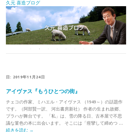
久元 喜造ブログ
日:
2019年11月24日
アイヴァス『もうひとつの街』
チェコの作家、ミハエル・アイヴァス （1949～）の話題作
です。（阿部賢一訳、 河出書房新社） 作者の生まれ故郷、
プラハが舞台です。 「私」は、雪の降る日、古本屋で不思
議な菫色の本に出会います。 そこには「痙攣して締めつ …
続きを読む
→