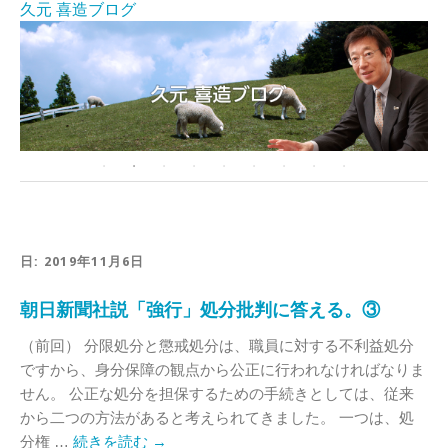
久元 喜造ブログ
日:
2019年11月6日
朝日新聞社説「強行」処分批判に答える。③
（前回） 分限処分と懲戒処分は、職員に対する不利益処分
ですから、身分保障の観点から公正に行われなければなりま
せん。 公正な処分を担保するための手続きとしては、従来
から二つの方法があると考えられてきました。 一つは、処
分権 …
続きを読む
→