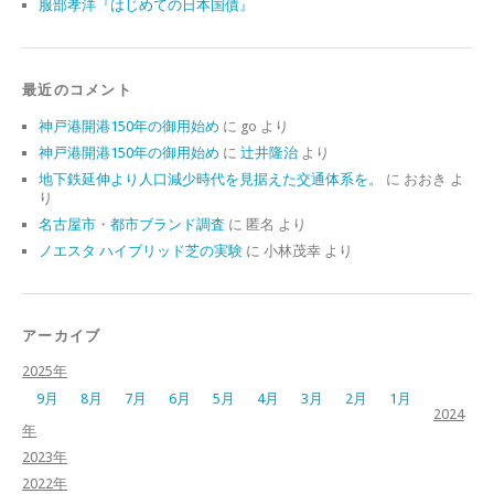
服部孝洋『はじめての日本国債』
最近のコメント
神戸港開港150年の御用始め
に
go
より
神戸港開港150年の御用始め
に
辻井隆治
より
地下鉄延伸より人口減少時代を見据えた交通体系を。
に
おおき
よ
り
名古屋市・都市ブランド調査
に
匿名
より
ノエスタ ハイブリッド芝の実験
に
小林茂幸
より
アーカイブ
2025年
9月
8月
7月
6月
5月
4月
3月
2月
1月
2024
年
2023年
2022年