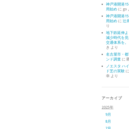
神戸港開港15
用始め
に
go
神戸港開港15
用始め
に
辻
り
地下鉄延伸よ
減少時代を見
交通体系を。
き
より
名古屋市・都
ンド調査
に
ノエスタ ハ
ド芝の実験
幸
より
アーカイブ
2025年
9月
8月
7月