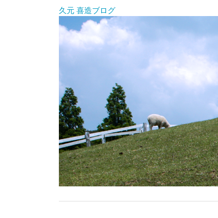
久元 喜造ブログ