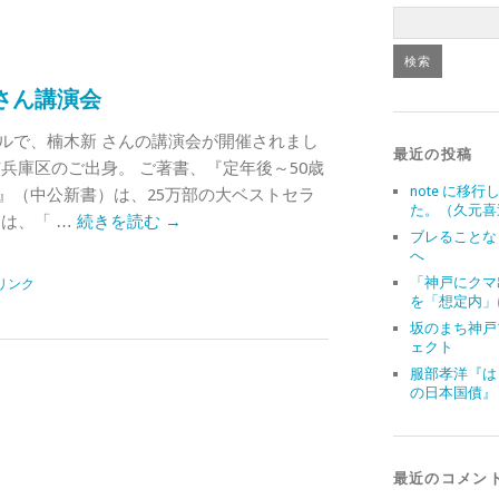
さん講演会
ルで、楠木新 さんの講演会が開催されまし
最近の投稿
兵庫区のご出身。 ご著書、『定年後～50歳
note に移行
』（中公新書）は、25万部の大ベストセラ
た。（久元喜
は、「 …
続きを読む
→
ブレることな
へ
「神戸にクマ
リンク
を「想定内」
坂のまち神戸
ェクト
服部孝洋『は
の日本国債』
最近のコメン