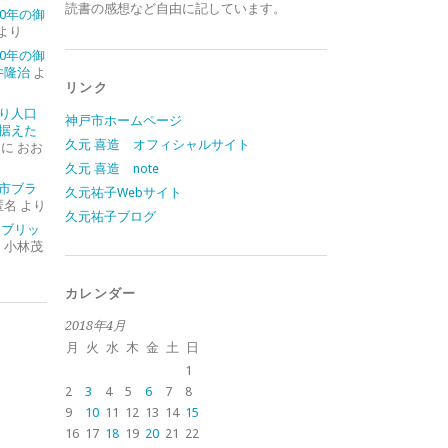
読書の感想など自由に記しています。
0年の御
より
0年の御
井隆治
よ
リンク
り人口
神戸市ホームページ
据えた
久元 喜造 オフィシャルサイト
に
おお
久元 喜造 note
市ブラ
久元祐子Webサイト
匿名
より
久元祐子ブログ
イブリッ
に
小林茂
カレンダー
2018年4月
月
火
水
木
金
土
日
1
2
3
4
5
6
7
8
9
10
11
12
13
14
15
16
17
18
19
20
21
22