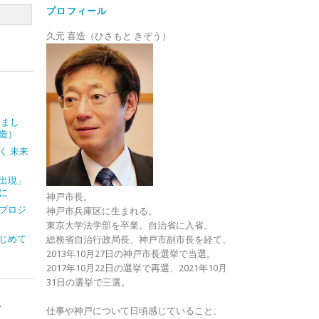
プロフィール
久元 喜造（ひさもと きぞう）
しまし
造）
く 未来
出現」
に
神戸市長。
プロジ
神戸市兵庫区に生まれる。
東京大学法学部を卒業。自治省に入省。
じめて
総務省自治行政局長、神戸市副市長を経て、
2013年10月27日の神戸市長選挙で当選。
2017年10月22日の選挙で再選、2021年10月
31日の選挙で三選。
ト
仕事や神戸について日頃感じていること、