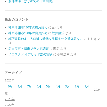
服部孝洋『はじめての日本国債』
最近のコメント
神戸港開港150年の御用始め
に
go
より
神戸港開港150年の御用始め
に
辻井隆治
より
地下鉄延伸より人口減少時代を見据えた交通体系を。
に
おおき
よ
り
名古屋市・都市ブランド調査
に
匿名
より
ノエスタ ハイブリッド芝の実験
に
小林茂幸
より
アーカイブ
2025年
9月
8月
7月
6月
5月
4月
3月
2月
1月
2024
年
2023年
2022年