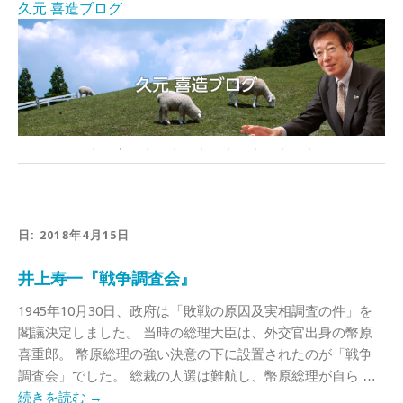
久元 喜造ブログ
日:
2018年4月15日
井上寿一『戦争調査会』
1945年10月30日、政府は「敗戦の原因及実相調査の件」を
閣議決定しました。 当時の総理大臣は、外交官出身の幣原
喜重郎。 幣原総理の強い決意の下に設置されたのが「戦争
調査会」でした。 総裁の人選は難航し、幣原総理が自ら …
続きを読む
→