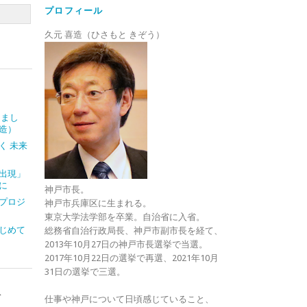
プロフィール
久元 喜造（ひさもと きぞう）
しまし
造）
く 未来
出現」
に
神戸市長。
プロジ
神戸市兵庫区に生まれる。
東京大学法学部を卒業。自治省に入省。
じめて
総務省自治行政局長、神戸市副市長を経て、
2013年10月27日の神戸市長選挙で当選。
2017年10月22日の選挙で再選、2021年10月
31日の選挙で三選。
ト
仕事や神戸について日頃感じていること、