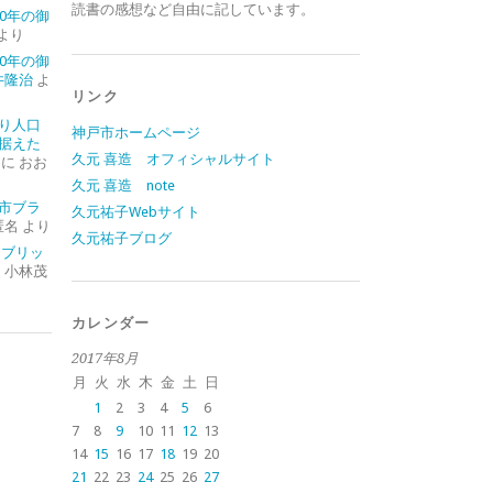
読書の感想など自由に記しています。
0年の御
より
0年の御
井隆治
よ
リンク
り人口
神戸市ホームページ
据えた
久元 喜造 オフィシャルサイト
に
おお
久元 喜造 note
市ブラ
久元祐子Webサイト
匿名
より
久元祐子ブログ
イブリッ
に
小林茂
カレンダー
2017年8月
月
火
水
木
金
土
日
1
2
3
4
5
6
7
8
9
10
11
12
13
14
15
16
17
18
19
20
21
22
23
24
25
26
27