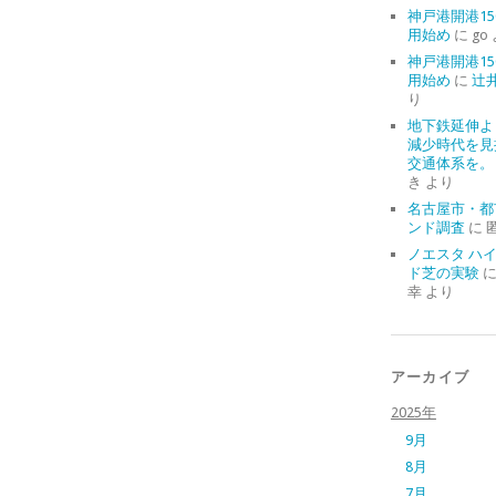
神戸港開港15
用始め
に
go
神戸港開港15
用始め
に
辻
り
地下鉄延伸よ
減少時代を見
交通体系を。
き
より
名古屋市・都
ンド調査
に
ノエスタ ハ
ド芝の実験
幸
より
アーカイブ
2025年
9月
8月
7月