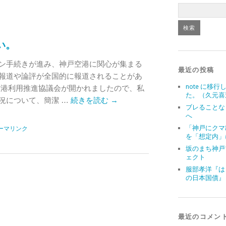
い。
ン手続きが進み、神戸空港に関心が集まる
最近の投稿
報道や論評が全国的に報道されることがあ
note に移行
空港利用推進協議会が開かれましたので、私
た。（久元喜
況について、簡潔 …
続きを読む
→
ブレることな
へ
「神戸にクマ
ーマリンク
を「想定内」
坂のまち神戸
ェクト
服部孝洋『は
の日本国債』
最近のコメン