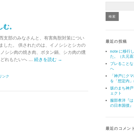
しむ。
西支部のみなさんと、有害鳥獣対策につい
最近の投稿
ました。 供されたのは、イノシシとシカの
note に移行
イノシシ肉の焼き肉、ボタン鍋、シカ肉の燻
た。（久元喜
 どれもたいへ …
続きを読む
→
ブレることな
へ
「神戸にクマ
リンク
を「想定内」
坂のまち神戸
ェクト
服部孝洋『は
の日本国債』
最近のコメン