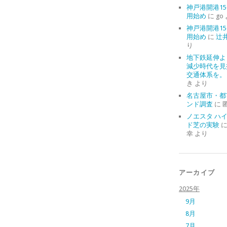
神戸港開港15
用始め
に
go
神戸港開港15
用始め
に
辻
り
地下鉄延伸よ
減少時代を見
交通体系を。
き
より
名古屋市・都
ンド調査
に
ノエスタ ハ
ド芝の実験
幸
より
アーカイブ
2025年
9月
8月
7月