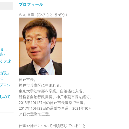
プロフィール
久元 喜造（ひさもと きぞう）
しまし
造）
く 未来
出現」
に
神戸市長。
プロジ
神戸市兵庫区に生まれる。
東京大学法学部を卒業。自治省に入省。
じめて
総務省自治行政局長、神戸市副市長を経て、
2013年10月27日の神戸市長選挙で当選。
2017年10月22日の選挙で再選、2021年10月
31日の選挙で三選。
ト
仕事や神戸について日頃感じていること、