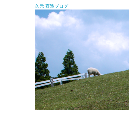
久元 喜造ブログ