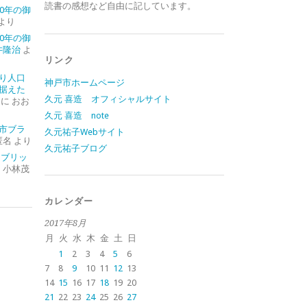
読書の感想など自由に記しています。
0年の御
より
0年の御
井隆治
よ
リンク
り人口
神戸市ホームページ
据えた
久元 喜造 オフィシャルサイト
に
おお
久元 喜造 note
市ブラ
久元祐子Webサイト
匿名
より
久元祐子ブログ
イブリッ
に
小林茂
カレンダー
2017年8月
月
火
水
木
金
土
日
1
2
3
4
5
6
7
8
9
10
11
12
13
14
15
16
17
18
19
20
21
22
23
24
25
26
27