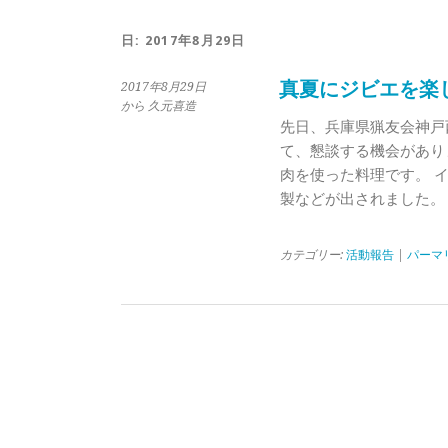
日:
2017年8月29日
真夏にジビエを楽
2017年8月29日
から 久元喜造
先日、兵庫県猟友会神戸
て、懇談する機会があり
肉を使った料理です。 
製などが出されました。
カテゴリー:
活動報告
|
パーマ