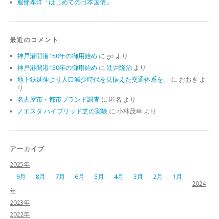
服部孝洋『はじめての日本国債』
最近のコメント
神戸港開港150年の御用始め
に
go
より
神戸港開港150年の御用始め
に
辻井隆治
より
地下鉄延伸より人口減少時代を見据えた交通体系を。
に
おおき
よ
り
名古屋市・都市ブランド調査
に
匿名
より
ノエスタ ハイブリッド芝の実験
に
小林茂幸
より
アーカイブ
2025年
9月
8月
7月
6月
5月
4月
3月
2月
1月
2024
年
2023年
2022年