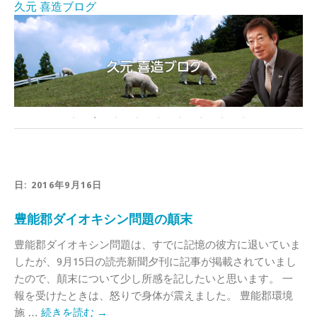
久元 喜造ブログ
日:
2016年9月16日
豊能郡ダイオキシン問題の顛末
豊能郡ダイオキシン問題は、すでに記憶の彼方に退いていま
したが、9月15日の読売新聞夕刊に記事が掲載されていまし
たので、顛末について少し所感を記したいと思います。 一
報を受けたときは、怒りで身体が震えました。 豊能郡環境
施 …
続きを読む
→