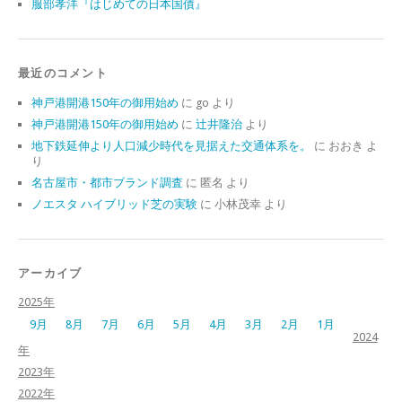
服部孝洋『はじめての日本国債』
最近のコメント
神戸港開港150年の御用始め
に
go
より
神戸港開港150年の御用始め
に
辻井隆治
より
地下鉄延伸より人口減少時代を見据えた交通体系を。
に
おおき
よ
り
名古屋市・都市ブランド調査
に
匿名
より
ノエスタ ハイブリッド芝の実験
に
小林茂幸
より
アーカイブ
2025年
9月
8月
7月
6月
5月
4月
3月
2月
1月
2024
年
2023年
2022年