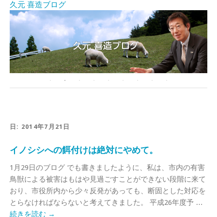
久元 喜造ブログ
日:
2014年7月21日
イノシシへの餌付けは絶対にやめて。
1月29日のブログ でも書きましたように、私は、市内の有害
鳥獣による被害はもはや見過ごすことができない段階に来て
おり、市役所内から少々反発があっても、断固とした対応を
とらなければならないと考えてきました。 平成26年度予 …
続きを読む
→