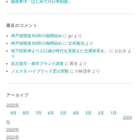
服部孝洋『はじめての日本国債』
最近のコメント
神戸港開港150年の御用始め
に
go
より
神戸港開港150年の御用始め
に
辻井隆治
より
地下鉄延伸より人口減少時代を見据えた交通体系を。
に
おおき
よ
り
名古屋市・都市ブランド調査
に
匿名
より
ノエスタ ハイブリッド芝の実験
に
小林茂幸
より
アーカイブ
2025年
9月
8月
7月
6月
5月
4月
3月
2月
1月
2024
年
2023年
2022年