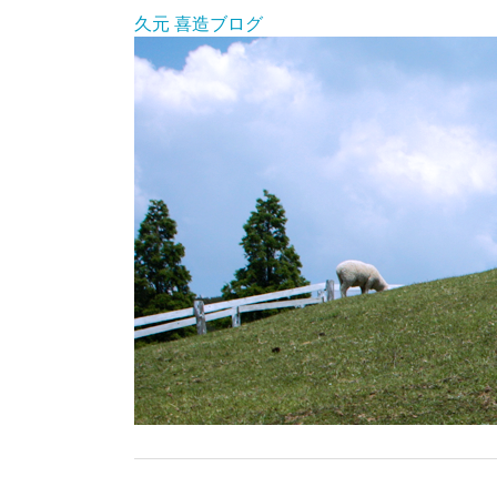
久元 喜造ブログ