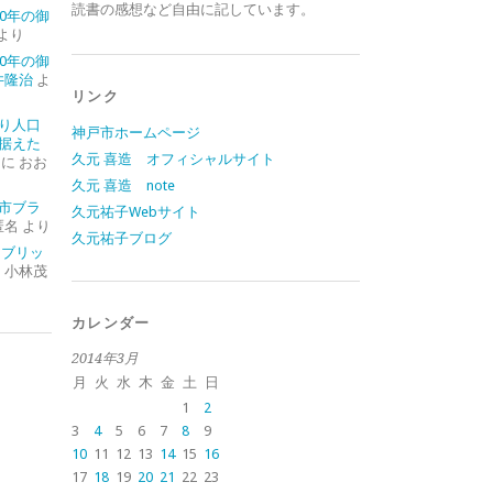
読書の感想など自由に記しています。
0年の御
より
0年の御
井隆治
よ
リンク
り人口
神戸市ホームページ
据えた
久元 喜造 オフィシャルサイト
に
おお
久元 喜造 note
市ブラ
久元祐子Webサイト
匿名
より
久元祐子ブログ
イブリッ
に
小林茂
カレンダー
2014年3月
月
火
水
木
金
土
日
1
2
3
4
5
6
7
8
9
10
11
12
13
14
15
16
17
18
19
20
21
22
23