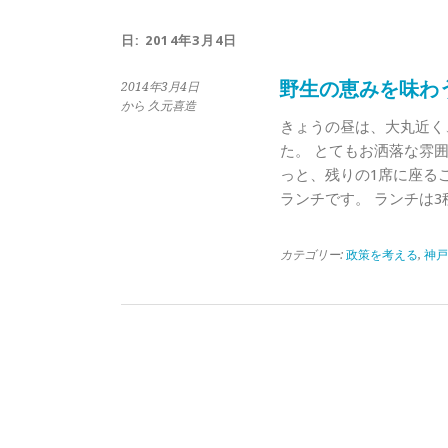
日:
2014年3月4日
野生の恵みを味わ
2014年3月4日
から 久元喜造
きょうの昼は、大丸近く
た。 とてもお洒落な雰
っと、残りの1席に座る
ランチです。 ランチは3
カテゴリー:
政策を考える
,
神戸