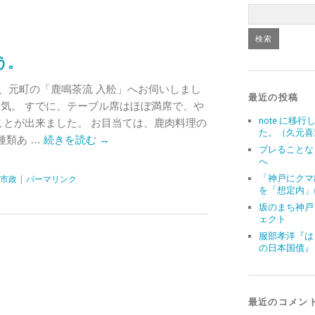
う。
、元町の「鹿鳴茶流 入舩」へお伺いしまし
最近の投稿
囲気。 すでに、テーブル席はほぼ満席で、や
note に移行
ことが出来ました。 お目当ては、鹿肉料理の
た。（久元喜
種類あ …
続きを読む
→
ブレることな
へ
「神戸にクマ
市政
|
パーマリンク
を「想定内」
坂のまち神戸
ェクト
服部孝洋『は
の日本国債』
最近のコメン