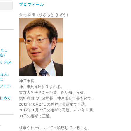
プロフィール
久元 喜造（ひさもと きぞう）
しまし
造）
く 未来
出現」
に
神戸市長。
プロジ
神戸市兵庫区に生まれる。
東京大学法学部を卒業。自治省に入省。
じめて
総務省自治行政局長、神戸市副市長を経て、
2013年10月27日の神戸市長選挙で当選。
2017年10月22日の選挙で再選、2021年10月
31日の選挙で三選。
ト
仕事や神戸について日頃感じていること、