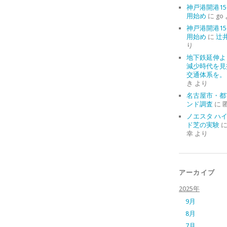
神戸港開港15
用始め
に
go
神戸港開港15
用始め
に
辻
り
地下鉄延伸よ
減少時代を見
交通体系を。
き
より
名古屋市・都
ンド調査
に
ノエスタ ハ
ド芝の実験
幸
より
アーカイブ
2025年
9月
8月
7月