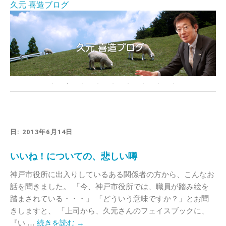
久元 喜造ブログ
日:
2013年6月14日
いいね！についての、悲しい噂
神戸市役所に出入りしているある関係者の方から、こんなお
話を聞きました。 「今、神戸市役所では、職員が踏み絵を
踏まされている・・・」 「どういう意味ですか？」とお聞
きしますと、 「上司から、久元さんのフェイスブックに、
『い …
続きを読む
→