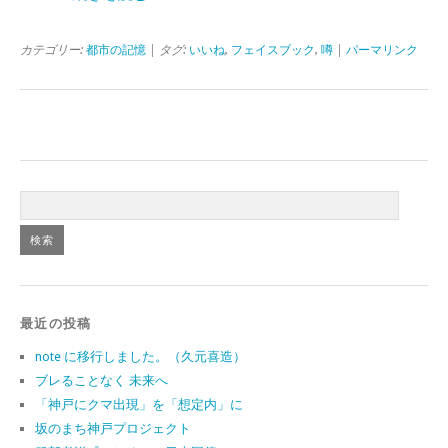
カテゴリー:
都市の記憶
| タグ:
いいね
,
フェイスブック
,
噂
|
パーマリンク
最近の投稿
note に移行しました。（久元喜造）
ブレることなく 未来へ
「神戸にクマ出現」を「想定内」に
坂のまち神戸プロジェクト