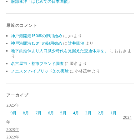
服部孝洋『はじめての日本国債』
最近のコメント
神戸港開港150年の御用始め
に
go
より
神戸港開港150年の御用始め
に
辻井隆治
より
地下鉄延伸より人口減少時代を見据えた交通体系を。
に
おおき
よ
り
名古屋市・都市ブランド調査
に
匿名
より
ノエスタ ハイブリッド芝の実験
に
小林茂幸
より
アーカイブ
2025年
9月
8月
7月
6月
5月
4月
3月
2月
1月
2024
年
2023年
2022年