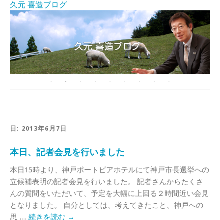
久元 喜造ブログ
日:
2013年6月7日
本日、記者会見を行いました
本日15時より、神戸ポートピアホテルにて神戸市長選挙への
立候補表明の記者会見を行いました。 記者さんからたくさ
んの質問をいただいて、予定を大幅に上回る２時間近い会見
となりました。 自分としては、考えてきたこと、神戸への
思 …
続きを読む
→