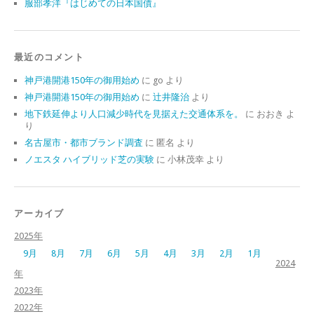
服部孝洋『はじめての日本国債』
最近のコメント
神戸港開港150年の御用始め
に
go
より
神戸港開港150年の御用始め
に
辻井隆治
より
地下鉄延伸より人口減少時代を見据えた交通体系を。
に
おおき
よ
り
名古屋市・都市ブランド調査
に
匿名
より
ノエスタ ハイブリッド芝の実験
に
小林茂幸
より
アーカイブ
2025年
9月
8月
7月
6月
5月
4月
3月
2月
1月
2024
年
2023年
2022年