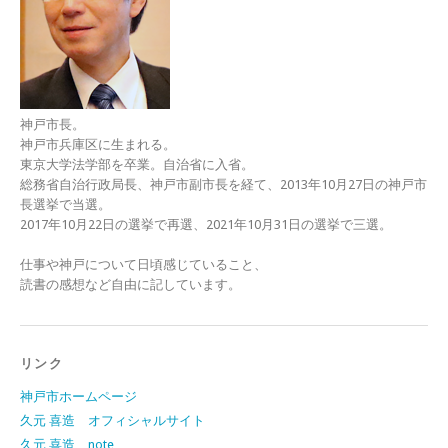
神戸市長。
神戸市兵庫区に生まれる。
東京大学法学部を卒業。自治省に入省。
総務省自治行政局長、神戸市副市長を経て、2013年10月27日の神戸市
長選挙で当選。
2017年10月22日の選挙で再選、2021年10月31日の選挙で三選。
仕事や神戸について日頃感じていること、
読書の感想など自由に記しています。
リンク
神戸市ホームページ
久元 喜造 オフィシャルサイト
久元 喜造 note