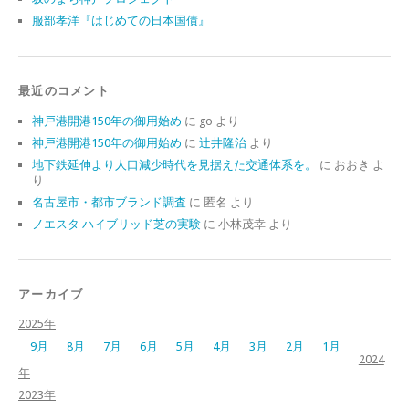
服部孝洋『はじめての日本国債』
最近のコメント
神戸港開港150年の御用始め
に
go
より
神戸港開港150年の御用始め
に
辻井隆治
より
地下鉄延伸より人口減少時代を見据えた交通体系を。
に
おおき
よ
り
名古屋市・都市ブランド調査
に
匿名
より
ノエスタ ハイブリッド芝の実験
に
小林茂幸
より
アーカイブ
2025年
9月
8月
7月
6月
5月
4月
3月
2月
1月
2024
年
2023年