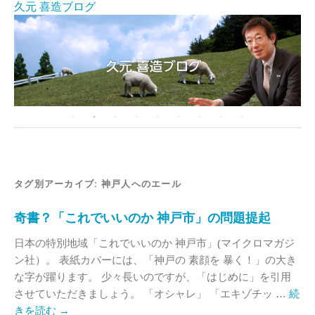
久元 喜造ブログ
タグ別アーカイブ:
神戸人へのエール
奇書？「これでいいのか 神戸市」の問題提起
日本の特別地域「これでいいのか 神戸市」(マイクロマガジ
ン社）。 表紙カバーには、「神戸の 素顔を 暴く！」の大き
な字が躍ります。 少々長いのですが、「はじめに」を引用
させていただきましょう。 「オシャレ」 「エキゾチッ …
続
きを読む
→