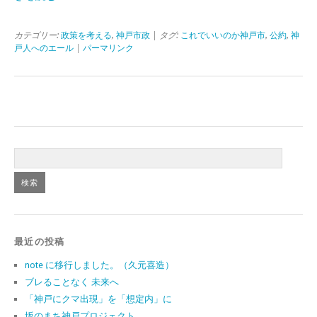
カテゴリー:
政策を考える
,
神戸市政
| タグ:
これでいいのか神戸市
,
公約
,
神
戸人へのエール
|
パーマリンク
最近の投稿
note に移行しました。（久元喜造）
ブレることなく 未来へ
「神戸にクマ出現」を「想定内」に
坂のまち神戸プロジェクト