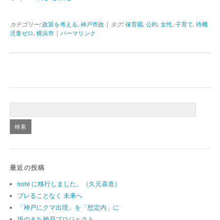
カテゴリー:
政策を考える
,
神戸市政
| タグ:
保育園
,
公約
,
女性
,
子育て
,
待機
児童ゼロ
,
横浜市
|
パーマリンク
最近の投稿
note に移行しました。（久元喜造）
ブレることなく 未来へ
「神戸にクマ出現」を「想定内」に
坂のまち神戸プロジェクト