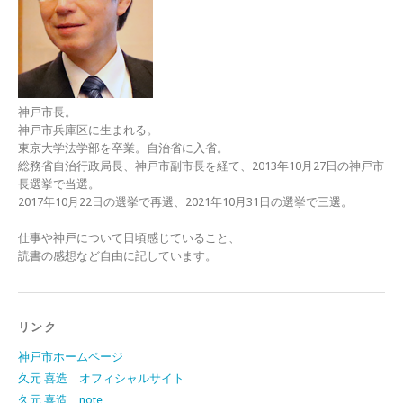
神戸市長。
神戸市兵庫区に生まれる。
東京大学法学部を卒業。自治省に入省。
総務省自治行政局長、神戸市副市長を経て、2013年10月27日の神戸市
長選挙で当選。
2017年10月22日の選挙で再選、2021年10月31日の選挙で三選。
仕事や神戸について日頃感じていること、
読書の感想など自由に記しています。
リンク
神戸市ホームページ
久元 喜造 オフィシャルサイト
久元 喜造 note