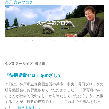
久元 喜造ブログ
タグ別アーカイブ:
横浜市
「待機児童ゼロ」をめざして
昨日は、神戸私立保育園連盟の兵庫・中央・長田ブロックの
研修懇親会にお邪魔させていただきました。 「保育所のみ
なさんが社会的使命をしっかり果たしていただくように支援
することが、行政の役割です」、 「これまでの歩みをしっ
かり …
続きを読む
→