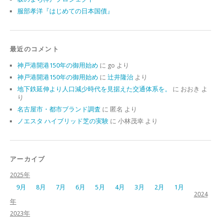
服部孝洋『はじめての日本国債』
最近のコメント
神戸港開港150年の御用始め
に
go
より
神戸港開港150年の御用始め
に
辻井隆治
より
地下鉄延伸より人口減少時代を見据えた交通体系を。
に
おおき
よ
り
名古屋市・都市ブランド調査
に
匿名
より
ノエスタ ハイブリッド芝の実験
に
小林茂幸
より
アーカイブ
2025年
9月
8月
7月
6月
5月
4月
3月
2月
1月
2024
年
2023年