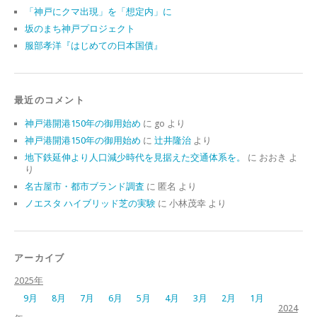
「神戸にクマ出現」を「想定内」に
坂のまち神戸プロジェクト
服部孝洋『はじめての日本国債』
最近のコメント
神戸港開港150年の御用始め
に
go
より
神戸港開港150年の御用始め
に
辻井隆治
より
地下鉄延伸より人口減少時代を見据えた交通体系を。
に
おおき
よ
り
名古屋市・都市ブランド調査
に
匿名
より
ノエスタ ハイブリッド芝の実験
に
小林茂幸
より
アーカイブ
2025年
9月
8月
7月
6月
5月
4月
3月
2月
1月
2024