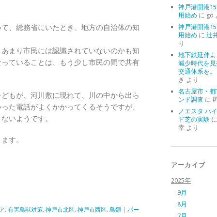
神戸港開港15
用始め
に
go
いて、総務省にいたとき、地方の自治体の知
神戸港開港15
用始め
に
辻
。
り
、あまり市民には認識されていないのかも知
地下鉄延伸よ
なっていることは、もう少し市民の間で共有
減少時代を見
交通体系を。
き
より
名古屋市・都
子どもが、河川敷に現れて、川の中から出ら
ンド調査
に
いった電話がよくかかってくるそうですが、
ノエスタ ハ
、ないようです。
ド芝の実験
幸
より
ります。
アーカイブ
2025年
9月
8月
ア
,
有害鳥獣対策
,
神戸市北区
,
神戸市西区
,
鳥類
|
パー
7月