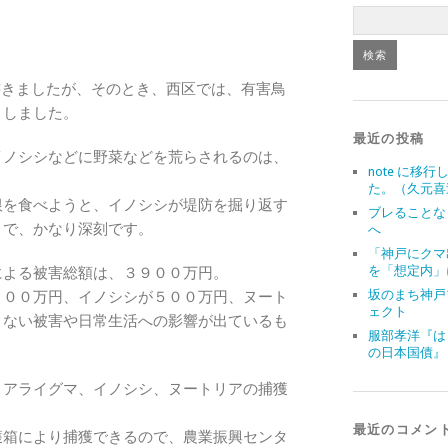
きましたが、そのとき、西区では、有害鳥
きしました。
最近の投稿
イノシシなどに野菜などを荒らされるのは、
note に移行
た。（久元喜
根を食べようと、イノシシが堤防を掘り返す
ブレることな
うで、かなり深刻です。
へ
「神戸にクマ
を「想定内」
による被害総額は、３９００万円。
坂のまち神戸
４００万円、イノシシが５００万円、ヌート
ェクト
こない被害や日常生活への影響が出ているも
服部孝洋『は
の日本国債』
、アライグマ、イノシシ、ヌートリアの捕獲
最近のコメン
獲箱により捕獲できるので、農業振興センタ