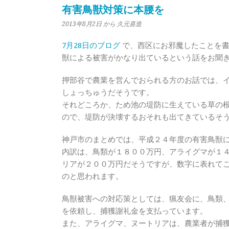
有害鳥獣対策に本腰を
2013年8月2日
から 久元喜造
7月28日のブログ
で、西区にお邪魔したことを書
獣による被害がかなり出ているという話をお聞
押部谷で農業を営んでおられる方のお話では、
しょっちゅうだそうです。
それどころか、ため池の堤防に生えている草の
ので、堤防が決壊するおそれも出てきているそ
神戸市のまとめでは、平成２４年度の有害鳥獣
内訳は、鳥類が１８００万円、アライグマが１
リアが２００万円だそうですが、数字に表れて
のと思われます。
鳥獣被害への対応策としては、猟友会に、鳥類
を依頼し、捕獲謝礼金を支払っています。
また、アライグマ、ヌートリアは、農業者が捕