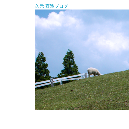
久元 喜造ブログ