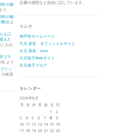
読書の感想など自由に記しています。
0年の御
より
0年の御
井隆治
よ
リンク
り人口
神戸市ホームページ
据えた
久元 喜造 オフィシャルサイト
に
おお
久元 喜造 note
市ブラ
久元祐子Webサイト
匿名
より
久元祐子ブログ
イブリッ
に
小林茂
カレンダー
2026年8月
月
火
水
木
金
土
日
1
2
3
4
5
6
7
8
9
10
11
12
13
14
15
16
17
18
19
20
21
22
23