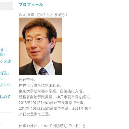
プロフィール
久元 喜造（ひさもと きぞう）
しまし
造）
く 未来
出現」
に
神戸市長。
プロジ
神戸市兵庫区に生まれる。
東京大学法学部を卒業。自治省に入省。
じめて
総務省自治行政局長、神戸市副市長を経て、
2013年10月27日の神戸市長選挙で当選。
2017年10月22日の選挙で再選、2021年10月
31日の選挙で三選。
ト
仕事や神戸について日頃感じていること、