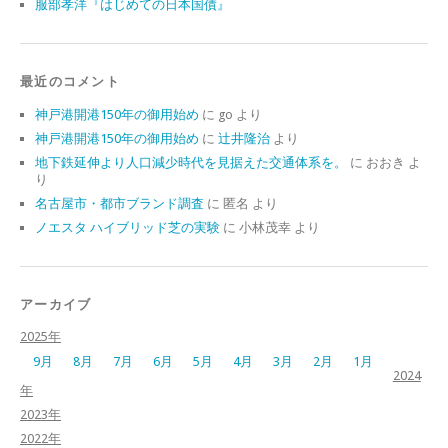
服部孝洋『はじめての日本国債』
最近のコメント
神戸港開港150年の御用始め
に
go
より
神戸港開港150年の御用始め
に
辻井隆治
より
地下鉄延伸より人口減少時代を見据えた交通体系を。
に
おおき
よ
り
名古屋市・都市ブランド調査
に
匿名
より
ノエスタ ハイブリッド芝の実験
に
小林茂幸
より
アーカイブ
2025年
9月
8月
7月
6月
5月
4月
3月
2月
1月
2024
年
2023年
2022年