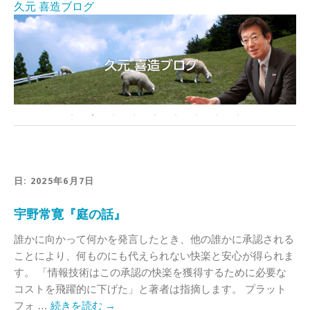
久元 喜造ブログ
日:
2025年6月7日
宇野常寛『庭の話』
誰かに向かって何かを発言したとき、他の誰かに承認される
ことにより、何ものにも代えられない快楽と安心が得られま
す。 「情報技術はこの承認の快楽を獲得するために必要な
コストを飛躍的に下げた」と著者は指摘します。 プラット
フォ …
続きを読む
→