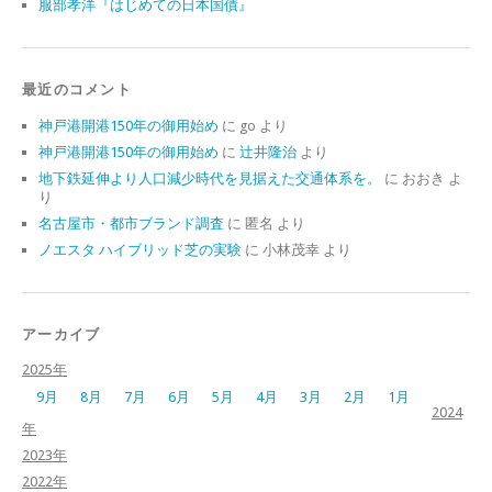
服部孝洋『はじめての日本国債』
最近のコメント
神戸港開港150年の御用始め
に
go
より
神戸港開港150年の御用始め
に
辻井隆治
より
地下鉄延伸より人口減少時代を見据えた交通体系を。
に
おおき
よ
り
名古屋市・都市ブランド調査
に
匿名
より
ノエスタ ハイブリッド芝の実験
に
小林茂幸
より
アーカイブ
2025年
9月
8月
7月
6月
5月
4月
3月
2月
1月
2024
年
2023年
2022年