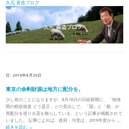
久元 喜造ブログ
日:
2018年8月25日
東京の余剰財源は地方に配分を。
少し前のことになりますが、8月18日の日経新聞に、「地域
間の税収格差 どう是正」との見出しで、「国」と「都」が
再配分を巡り火花を散らしている、という記事が掲載されて
いました。 記事によれば、政府・与党は、2019年度から …
続きを読む
→