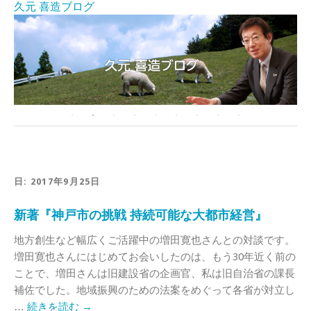
久元 喜造ブログ
日:
2017年9月25日
新著『神戸市の挑戦 持続可能な大都市経営』
地方創生など幅広くご活躍中の増田寛也さんとの対談です。
増田寛也さんにはじめてお会いしたのは、もう30年近く前の
ことで、増田さんは旧建設省の企画官、私は旧自治省の課長
補佐でした。地域振興のための法案をめぐって各省が対立し
…
続きを読む
→