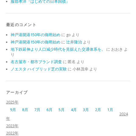
服部孝洋『はじめての日本国債』
最近のコメント
神戸港開港150年の御用始め
に
go
より
神戸港開港150年の御用始め
に
辻井隆治
より
地下鉄延伸より人口減少時代を見据えた交通体系を。
に
おおき
よ
り
名古屋市・都市ブランド調査
に
匿名
より
ノエスタ ハイブリッド芝の実験
に
小林茂幸
より
アーカイブ
2025年
9月
8月
7月
6月
5月
4月
3月
2月
1月
2024
年
2023年
2022年