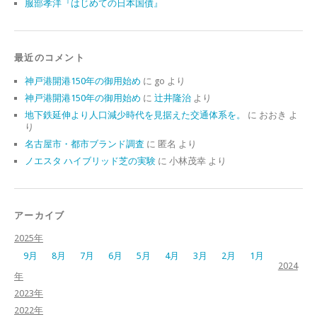
服部孝洋『はじめての日本国債』
最近のコメント
神戸港開港150年の御用始め
に
go
より
神戸港開港150年の御用始め
に
辻井隆治
より
地下鉄延伸より人口減少時代を見据えた交通体系を。
に
おおき
よ
り
名古屋市・都市ブランド調査
に
匿名
より
ノエスタ ハイブリッド芝の実験
に
小林茂幸
より
アーカイブ
2025年
9月
8月
7月
6月
5月
4月
3月
2月
1月
2024
年
2023年
2022年