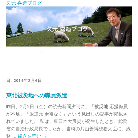
久元 喜造ブログ
日:
2016年2月6日
東北被災地への職員派遣
昨日、2月5日（金）の読売新聞夕刊に、「被災地 応援職員
が不足」「派遣元 余裕なく」という見出しの記事が掲載さ
れていました。 私は、東日本大震災が発生したとき、総務
省の自治行政局長でしたが、当時の片山善博総務大臣に、総
務 …
続きを読む
→