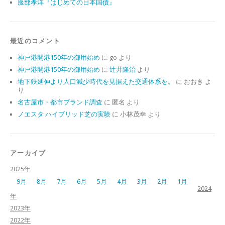
服部孝洋『はじめての日本国債』
最近のコメント
神戸港開港150年の御用始め
に
go
より
神戸港開港150年の御用始め
に
辻井隆治
より
地下鉄延伸より人口減少時代を見据えた交通体系を。
に
おおき
よ
り
名古屋市・都市ブランド調査
に
匿名
より
ノエスタ ハイブリッド芝の実験
に
小林茂幸
より
アーカイブ
2025年
9月
8月
7月
6月
5月
4月
3月
2月
1月
2024
年
2023年
2022年