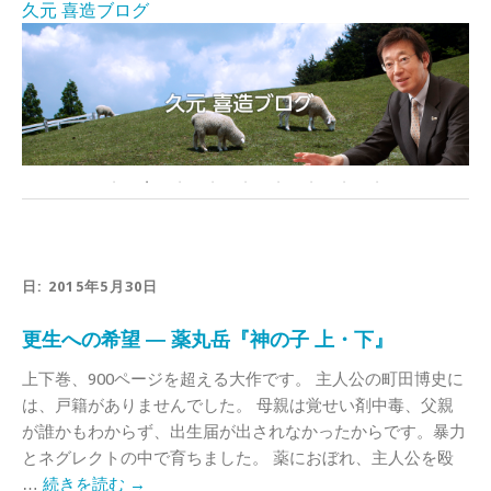
久元 喜造ブログ
日:
2015年5月30日
更生への希望 ― 薬丸岳『神の子 上・下』
上下巻、900ページを超える大作です。 主人公の町田博史に
は、戸籍がありませんでした。 母親は覚せい剤中毒、父親
が誰かもわからず、出生届が出されなかったからです。暴力
とネグレクトの中で育ちました。 薬におぼれ、主人公を殴
…
続きを読む
→