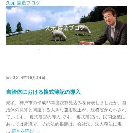
久元 喜造ブログ
日:
2014年10月24日
自治体における複式簿記の導入
先頃、神戸市の平成25年度決算見込みを発表しましたが、自
治体の決算と関連する大きな運用改正が、総務省から示され
ています。 複式簿記の導入 です。 複式簿記は、民間企業に
あっては常識で、その法的根拠は、会社法、法人税法に規
…
続きを読む
→