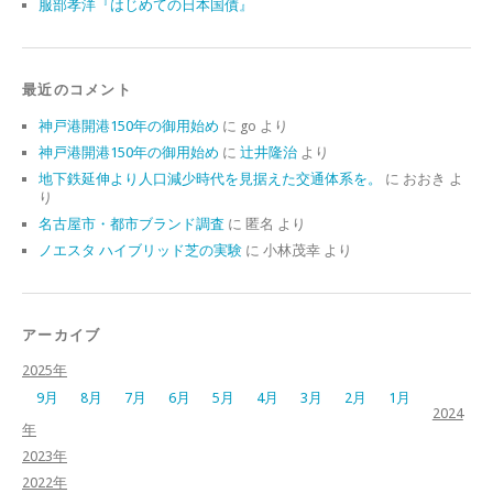
服部孝洋『はじめての日本国債』
最近のコメント
神戸港開港150年の御用始め
に
go
より
神戸港開港150年の御用始め
に
辻井隆治
より
地下鉄延伸より人口減少時代を見据えた交通体系を。
に
おおき
よ
り
名古屋市・都市ブランド調査
に
匿名
より
ノエスタ ハイブリッド芝の実験
に
小林茂幸
より
アーカイブ
2025年
9月
8月
7月
6月
5月
4月
3月
2月
1月
2024
年
2023年
2022年