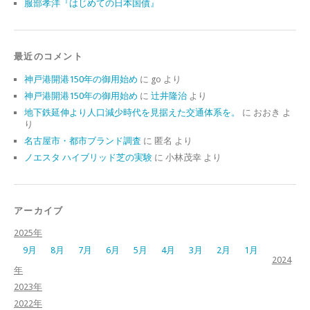
服部孝洋『はじめての日本国債』
最近のコメント
神戸港開港150年の御用始め
に
go
より
神戸港開港150年の御用始め
に
辻井隆治
より
地下鉄延伸より人口減少時代を見据えた交通体系を。
に
おおき
よ
り
名古屋市・都市ブランド調査
に
匿名
より
ノエスタ ハイブリッド芝の実験
に
小林茂幸
より
アーカイブ
2025年
9月
8月
7月
6月
5月
4月
3月
2月
1月
2024
年
2023年
2022年