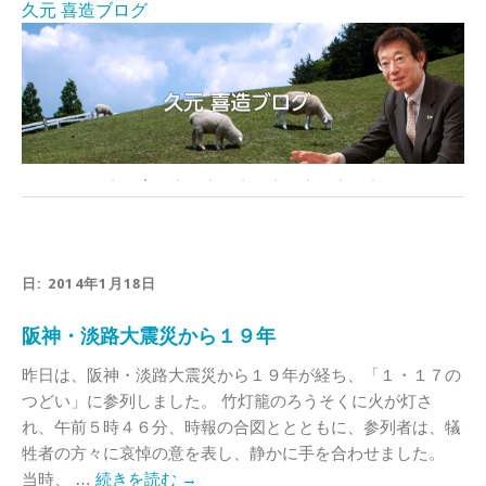
久元 喜造ブログ
日:
2014年1月18日
阪神・淡路大震災から１９年
昨日は、阪神・淡路大震災から１９年が経ち、「１・１７の
つどい」に参列しました。 竹灯籠のろうそくに火が灯さ
れ、午前５時４６分、時報の合図ととともに、参列者は、犠
牲者の方々に哀悼の意を表し、静かに手を合わせました。
当時、 …
続きを読む
→