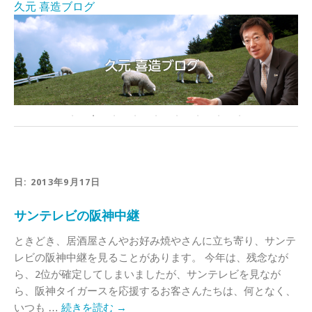
久元 喜造ブログ
日:
2013年9月17日
サンテレビの阪神中継
ときどき、居酒屋さんやお好み焼やさんに立ち寄り、サンテ
レビの阪神中継を見ることがあります。 今年は、残念なが
ら、2位が確定してしまいましたが、サンテレビを見なが
ら、阪神タイガースを応援するお客さんたちは、何となく、
いつも …
続きを読む
→