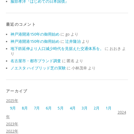
服部孝洋『はじめての日本国債』
最近のコメント
神戸港開港150年の御用始め
に
go
より
神戸港開港150年の御用始め
に
辻井隆治
より
地下鉄延伸より人口減少時代を見据えた交通体系を。
に
おおき
よ
り
名古屋市・都市ブランド調査
に
匿名
より
ノエスタ ハイブリッド芝の実験
に
小林茂幸
より
アーカイブ
2025年
9月
8月
7月
6月
5月
4月
3月
2月
1月
2024
年
2023年
2022年