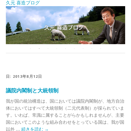
久元 喜造ブログ
日:
2013年8月12日
議院内閣制と大統領制
我が国の統治構造は、国においては議院内閣制が、地方自治
体においてはすべて大統領制（二元代表制）が採られていま
す。いわば、常識に属することがらかもしれませんが、主要
国においてこのような組み合わせをとっている国は、我が国
以外 …
続きを読む
→