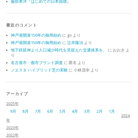
服部孝洋『はじめての日本国債』
最近のコメント
神戸港開港150年の御用始め
に
go
より
神戸港開港150年の御用始め
に
辻井隆治
より
地下鉄延伸より人口減少時代を見据えた交通体系を。
に
おおき
よ
り
名古屋市・都市ブランド調査
に
匿名
より
ノエスタ ハイブリッド芝の実験
に
小林茂幸
より
アーカイブ
2025年
9月
8月
7月
6月
5月
4月
3月
2月
1月
2024
年
2023年
2022年