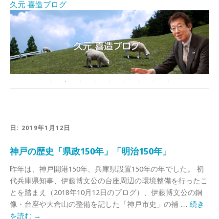
久元 喜造ブログ
日:
2019年1月12日
神戸の歴史「県政150年」「明治150年」
昨年は、神戸開港150年、兵庫県設置150年の年でした。 初
代兵庫県知事、伊藤博文公の台座周辺の環境整備を行ったこ
とを踏まえ（2018年10月12日のブログ）、伊藤博文公の銅
像・台座や大倉山の整備を記した「神戸市史」の補 …
続き
を読む
→