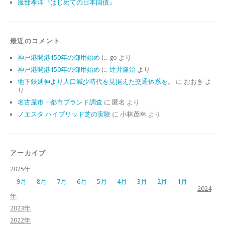
服部孝洋『はじめての日本国債』
最近のコメント
神戸港開港150年の御用始め
に
go
より
神戸港開港150年の御用始め
に
辻井隆治
より
地下鉄延伸より人口減少時代を見据えた交通体系を。
に
おおき
よ
り
名古屋市・都市ブランド調査
に
匿名
より
ノエスタ ハイブリッド芝の実験
に
小林茂幸
より
アーカイブ
2025年
9月
8月
7月
6月
5月
4月
3月
2月
1月
2024
年
2023年
2022年