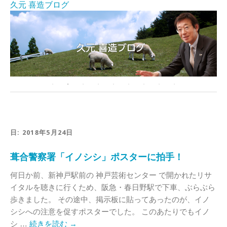
久元 喜造ブログ
日:
2018年5月24日
葺合警察署「イノシシ」ポスターに拍手！
何日か前、新神戸駅前の 神戸芸術センター で開かれたリサ
イタルを聴きに行くため、阪急・春日野駅で下車、ぶらぶら
歩きました。 その途中、掲示板に貼ってあったのが、イノ
シシへの注意を促すポスターでした。 このあたりでもイノ
シ …
続きを読む
→