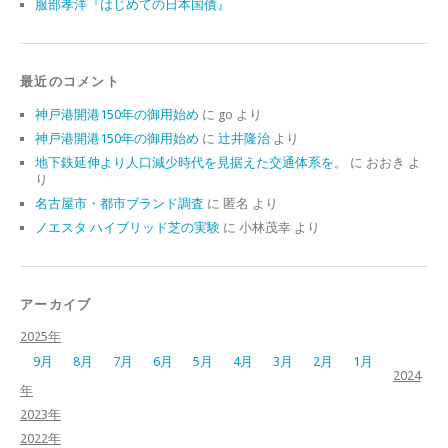
服部孝洋『はじめての日本国債』
最近のコメント
神戸港開港150年の御用始め
に
go
より
神戸港開港150年の御用始め
に
辻井隆治
より
地下鉄延伸より人口減少時代を見据えた交通体系を。
に
おおき
よ
り
名古屋市・都市ブランド調査
に
匿名
より
ノエスタ ハイブリッド芝の実験
に
小林茂幸
より
アーカイブ
2025年
9月
8月
7月
6月
5月
4月
3月
2月
1月
2024
年
2023年
2022年