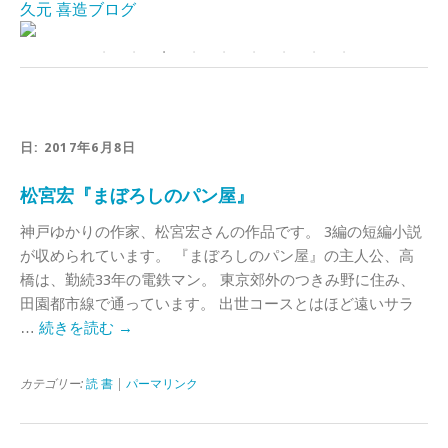
久元 喜造ブログ
日:
2017年6月8日
松宮宏『まぼろしのパン屋』
神戸ゆかりの作家、松宮宏さんの作品です。 3編の短編小説
が収められています。 『まぼろしのパン屋』の主人公、高
橋は、勤続33年の電鉄マン。 東京郊外のつきみ野に住み、
田園都市線で通っています。 出世コースとはほど遠いサラ
…
続きを読む
→
カテゴリー:
読 書
|
パーマリンク