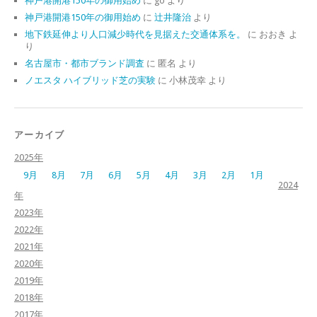
神戸港開港150年の御用始め
に
go
より
神戸港開港150年の御用始め
に
辻井隆治
より
地下鉄延伸より人口減少時代を見据えた交通体系を。
に
おおき
よ
り
名古屋市・都市ブランド調査
に
匿名
より
ノエスタ ハイブリッド芝の実験
に
小林茂幸
より
アーカイブ
2025年
9月
8月
7月
6月
5月
4月
3月
2月
1月
2024
年
2023年
2022年
2021年
2020年
2019年
2018年
2017年