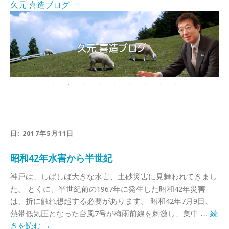
久元 喜造ブログ
日:
2017年5月11日
昭和42年水害から半世紀
神戸は、しばしば大きな水害、土砂災害に見舞われてきまし
た。 とくに、半世紀前の1967年に発生した昭和42年災害
は、折に触れ想起する必要があります。 昭和42年7月9日、
熱帯低気圧となった台風7号が梅雨前線を刺激し、集中 …
続
きを読む
→