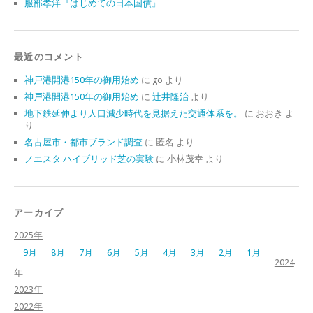
服部孝洋『はじめての日本国債』
最近のコメント
神戸港開港150年の御用始め
に
go
より
神戸港開港150年の御用始め
に
辻井隆治
より
地下鉄延伸より人口減少時代を見据えた交通体系を。
に
おおき
よ
り
名古屋市・都市ブランド調査
に
匿名
より
ノエスタ ハイブリッド芝の実験
に
小林茂幸
より
アーカイブ
2025年
9月
8月
7月
6月
5月
4月
3月
2月
1月
2024
年
2023年
2022年