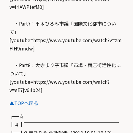
v=irlAWPtefM0]
・Part7：平木ひろみ市議「国際文化都市につい
て」
[youtube=https://www.youtube.com/watch?v=zm-
FlH9rmdw]
・Part8：大寺まり子市議「市場・商店街活性化に
ついて」
[youtube=https://www.youtube.com/watch?
v=eE7jv6iib24]
▲TOPへ戻る
┏━☆
┃４┃￣￣￣￣￣￣￣￣￣￣￣￣￣￣￣￣￣￣￣￣
┗━┛久元きぞう 活動報告（2013.10.01-10.12）